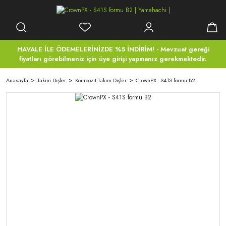
HAVALE İLE ÖDEMELERİNİZDE %5 İNDİRİM! - Mevzuat gereği
fiyatları görebilmeniz için üye girişi yapmanız gerekmektedir.
Anasayfa
Takım Dişler
Kompozit Takım Dişler
CrownPX - S41S formu B2