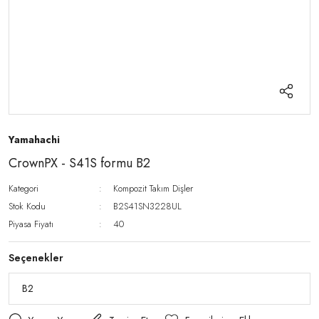
Yamahachi
CrownPX - S41S formu B2
Kategori
Kompozit Takım Dişler
Stok Kodu
B2S41SN3228UL
Piyasa Fiyatı
40
Seçenekler