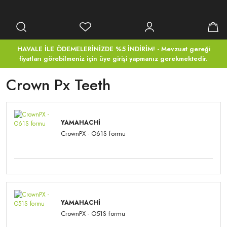
HAVALE İLE ÖDEMELERİNİZDE %5 İNDİRİM! - Mevzuat gereği
fiyatları görebilmeniz için üye girişi yapmanız gerekmektedir.
Crown Px Teeth
YAMAHACHI
CrownPX - O61S formu
YAMAHACHI
CrownPX - O51S formu