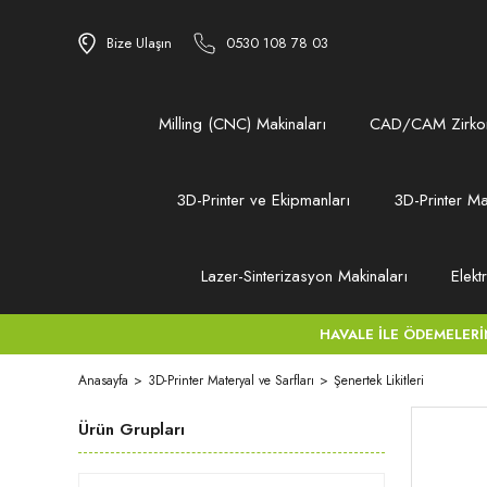
Bize Ulaşın
0530 108 78 03
Milling (CNC) Makinaları
CAD/CAM Zirkon
3D-Printer ve Ekipmanları
3D-Printer Ma
Lazer-Sinterizasyon Makinaları
Elekt
HAVALE İLE ÖDEMELERİNİZ
Anasayfa
3D-Printer Materyal ve Sarfları
Şenertek Likitleri
Ürün Grupları