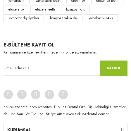
yamahachi
yamahachi teeth
crown px
crown px teeth
efucera px
efucera teeth
kompozit diş
kompozit diş fiyatları
kompozit takım diş
yamahachi s42s
Yamahachi
Yamahachi
E-BÜLTENE KAYIT OL
CrownPX - S71 formu D3
CrownPX - S61S formu A2
Kampanya ve özel tekliflerimizden ilk önce siz yararlanın.
KAYDOL
e-turkuazdental.com websitesi Turkuaz Dental Özel Diş Hekimliği Hizmetleri,
İth., İhr. San. Ve Tic. Ltd. Şti.'ye aittir: www.turkuazdental.com.tr
Yamahachi
KURUMSAL
Yamahachi