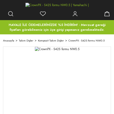
HAVALE İLE ÖDEMELERİNİZDE %5 İNDİRİM! - Mevzuat gereği
fiyatları görebilmeniz için üye girişi yapmanız gerekmektedir.
Anasayfa
Takım Dişler
Kompozit Takım Dişler
CrownPX - S42S formu NW0.5