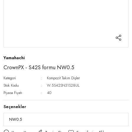
Yamahachi
CrownPX - S42S formu NW0.5
Kategori
Kompozit Takım Dişler
Stok Kodu
W.5S42SN31S28UL
Piyasa Fiyatı
40
Seçenekler