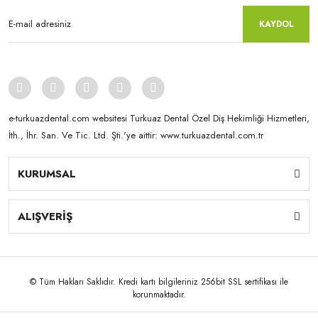
KAYDOL
e-turkuazdental.com websitesi Turkuaz Dental Özel Diş Hekimliği Hizmetleri,
İth., İhr. San. Ve Tic. Ltd. Şti.'ye aittir: www.turkuazdental.com.tr
KURUMSAL
ALIŞVERİŞ
© Tüm Hakları Saklıdır. Kredi kartı bilgileriniz 256bit SSL sertifikası ile
korunmaktadır.