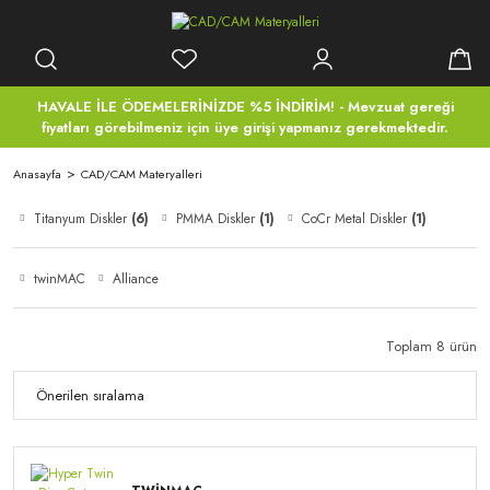
HAVALE İLE ÖDEMELERİNİZDE %5 İNDİRİM! - Mevzuat gereği
fiyatları görebilmeniz için üye girişi yapmanız gerekmektedir.
Anasayfa
CAD/CAM Materyalleri
Titanyum Diskler
(6)
PMMA Diskler
(1)
CoCr Metal Diskler
(1)
twinMAC
Alliance
Toplam 8 ürün