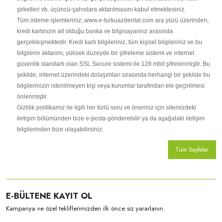
şirketleri vb. üçüncü-şahıslara aktarılmasını kabul etmektesiniz.
Tüm ödeme işlemleriniz, www.e-turkuazdental.com ara yüzü üzerinden,
kredi kartınızın ait olduğu banka ve bilgisayarınız arasında
gerçekleşmektedir. Kredi kartı bilgileriniz, tüm kişisel bilgileriniz ve bu
bilgilerin aktarımı, yüksek düzeyde bir şifreleme sistemi ve internet
güvenlik standartı olan SSL Secure sistemi ile 128 mbit şifrelenmiştir. Bu
şekilde, internet üzerindeki dolaşımları sırasında herhangi bir şekilde bu
bilgilerinizin istenilmeyen kişi veya kurumlar tarafından ele geçirilmesi
önlenmiştir.
Gizlilik politikamız ile ilgili her türlü soru ve öneriniz için sitemizdeki
iletişim bölümünden bize e-posta gönderebilir ya da aşağıdaki iletişim
bilgilerinden bize ulaşabilirsiniz.
Tüm Sayfalar
E-BÜLTENE KAYIT OL
Kampanya ve özel tekliflerimizden ilk önce siz yararlanın.