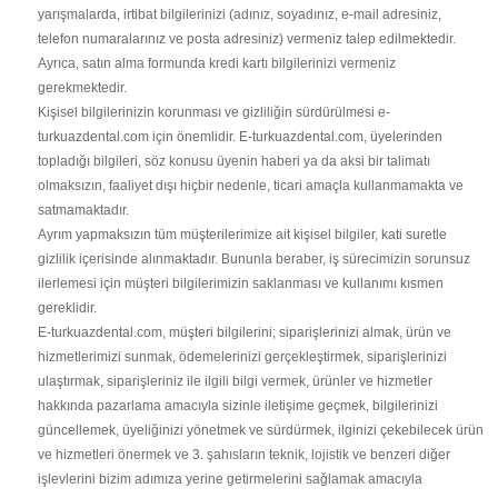
yarışmalarda, irtibat bilgilerinizi (adınız, soyadınız, e-mail adresiniz,
telefon numaralarınız ve posta adresiniz) vermeniz talep edilmektedir.
Ayrıca, satın alma formunda kredi kartı bilgilerinizi vermeniz
gerekmektedir.
Kişisel bilgilerinizin korunması ve gizliliğin sürdürülmesi e-
turkuazdental.com için önemlidir. E-turkuazdental.com, üyelerinden
topladığı bilgileri, söz konusu üyenin haberi ya da aksi bir talimatı
olmaksızın, faaliyet dışı hiçbir nedenle, ticari amaçla kullanmamakta ve
satmamaktadır.
Ayrım yapmaksızın tüm müşterilerimize ait kişisel bilgiler, kati suretle
gizlilik içerisinde alınmaktadır. Bununla beraber, iş sürecimizin sorunsuz
ilerlemesi için müşteri bilgilerimizin saklanması ve kullanımı kısmen
gereklidir.
E-turkuazdental.com, müşteri bilgilerini; siparişlerinizi almak, ürün ve
hizmetlerimizi sunmak, ödemelerinizi gerçekleştirmek, siparişlerinizi
ulaştırmak, siparişleriniz ile ilgili bilgi vermek, ürünler ve hizmetler
hakkında pazarlama amacıyla sizinle iletişime geçmek, bilgilerinizi
güncellemek, üyeliğinizi yönetmek ve sürdürmek, ilginizi çekebilecek ürün
ve hizmetleri önermek ve 3. şahısların teknik, lojistik ve benzeri diğer
işlevlerini bizim adımıza yerine getirmelerini sağlamak amacıyla