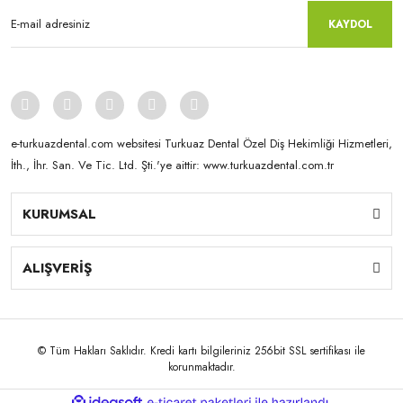
KAYDOL
e-turkuazdental.com websitesi Turkuaz Dental Özel Diş Hekimliği Hizmetleri,
İth., İhr. San. Ve Tic. Ltd. Şti.'ye aittir: www.turkuazdental.com.tr
KURUMSAL
ALIŞVERİŞ
© Tüm Hakları Saklıdır. Kredi kartı bilgileriniz 256bit SSL sertifikası ile
korunmaktadır.
ile
ideasoft
e-