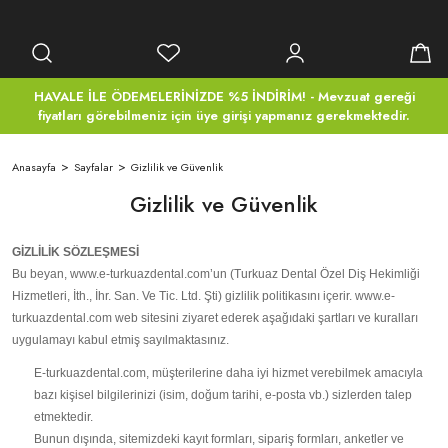
HAVALE İLE ÖDEMELERİNİZDE %5 İNDİRİM! - Mevzuat gereği
fiyatları görebilmeniz için üye girişi yapmanız gerekmektedir.
Anasayfa
Sayfalar
Gizlilik ve Güvenlik
Gizlilik ve Güvenlik
GİZLİLİK SÖZLEŞMESİ
Bu beyan, www.e-turkuazdental.com’un (Turkuaz Dental Özel Diş Hekimliği
Hizmetleri, İth., İhr. San. Ve Tic. Ltd. Şti) gizlilik politikasını içerir. www.e-
turkuazdental.com web sitesini ziyaret ederek aşağıdaki şartları ve kuralları
uygulamayı kabul etmiş sayılmaktasınız.
E-turkuazdental.com, müşterilerine daha iyi hizmet verebilmek amacıyla
bazı kişisel bilgilerinizi (isim, doğum tarihi, e-posta vb.) sizlerden talep
etmektedir.
Bunun dışında, sitemizdeki kayıt formları, sipariş formları, anketler ve