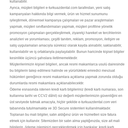
kullanabilir.
Ayrıca, müşteri bilgileri e-turkuazdental.com tarafından, yeni satış
kampanyaları hakkında bilgi vermek, ürün ve hizmet sunumunu
iyileştirmek, dönemsel kampanya çalışmaları ve pazar araştırmaları
yapmak, müşteri sınıflandırmaları yapmak, müşteri profiline yönelik
promosyon çalışmaları gerçekleştirmek, ziyaretçi hareket ve tercihlerinin
analizleri ve yorumlaması, çeşitli tanıtım, reklam, promosyon, iletişim ve
satış uygulamaları amacıyla süreksiz olarak kayda alınabilir, saklanabilir,
kullanılabilir ve iş ortaklarıyla paylaşılabilir. Bunun haricinde kişisel bilgiler
kesinlikle üçüncü şahıslara iletilmemektedir.
Müşterilerimizin kişisel bilgileri, ancak resmi makamlarca usulü dairesinde
bu bilgilerin talep edilmesi halinde ve yürürlükteki emredici mevzuat
hükümleri gereğince resmi makamlara açıklama yapmak zorunda olduğu
durumlarda resmi makamlara açıklanabilecektir.
Ödeme esnasında istenen kredi kartı bilgileriniz (kredi kartı numarası, son
kullanma tarihi ve CCV2 dâhil) siz değerli müşterilerimizin güvenliğini en
üst seviyede tutmak amacıyla, hiçbir şekilde e-turkuazdental.com veri
tabanında tutulmamakta ve 3D Secure sistemleri kullanılmaktadır.
Toplanan bu mali bilgiler, satın aldığınız ürün ve hizmetleri size fatura
etmek için kullanılır. Sitemizden bir satın alma yaptığınızda, size ait mali
bilgilerin, ödeme işleminizi gerçekleştirmek için bankalar, kredi kartı