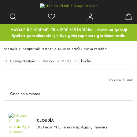
HAVALE İLE ÖDEMELERİNİZDE %5 İNDİRİM! - Mevzuat gereği
fiyatları görebilmeniz için üye girişi yapmanız gerekmektedir.
Anasayfa
Kampanyalı Paketler
DD cube YHL® Zirkonya Paketleri
Kuraray-Noritake
Vesson
MEKO
Cloudia
Toplam 5 ürün
CLOUDIA
300 adet YHL ile ücretsiz Ağız-içi tarayıcı