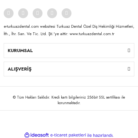
e-turkuazdental.com websitesi Turkuaz Dental Özel Diş Hekimliği Hizmetleri,
İth., İhr. San. Ve Tic. Ltd. Şti.'ye aittir: www.turkuazdental.com.tr
KURUMSAL
ALIŞVERİŞ
© Tüm Hakları Saklıdır. Kredi kartı bilgileriniz 256bit SSL sertifikası ile
korunmaktadır.
ile
ideasoft
e-