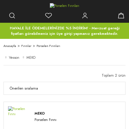
HAVALE İLE ÖDEMELERİNİZDE %5 İNDİRİM! - Mevzuat gereği
fiyatları görebilmeniz için üye girişi yapmanız gerekmektedir.
Anasayfa
Fırınlar
Porselen Fırınları
Vesson
MEKO
Toplam 2 ürün
MEKO
Porselen Fırını