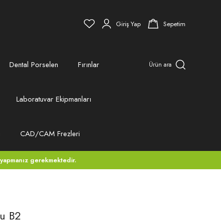
Giriş Yap
Sepetim
Dental Porselen
Fırınlar
Ürün ara
Laboratuvar Ekipmanları
ı
CAD/CAM Frezleri
 yapmanız gerekmektedir.
u B2