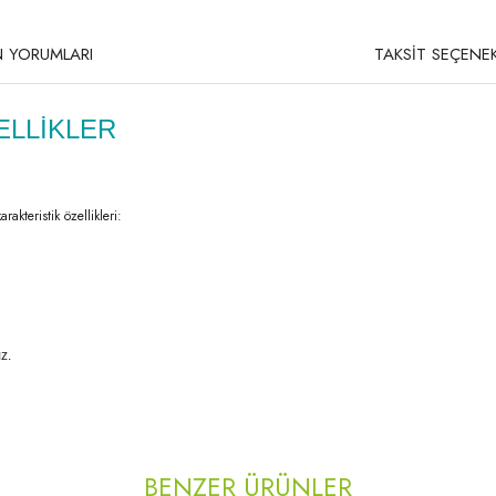
 YORUMLARI
TAKSİT SEÇENEK
ELLİKLER
kteristik özellikleri:
ız.
rda yetersiz gördüğünüz noktaları öneri formunu kullanarak tarafımıza iletebilirsi
Bu ürüne ilk yorumu siz yapın!
BENZER ÜRÜNLER