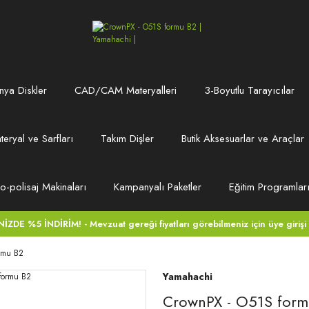
ya Diskler
CAD/CAM Materyalleri
3-Boyutlu Tarayıcılar
teryal ve Sarfları
Takım Dişler
Butik Aksesuarlar ve Araçlar
ro-polisaj Makinaları
Kampanyalı Paketler
Eğitim Programlar
DE %5 İNDİRİM! - Mevzuat gereği fiyatları görebilmeniz için üye girişi
rmu B2
Yamahachi
CrownPX - O51S form