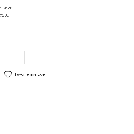
m Dişler
32UL