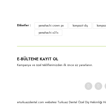
Ürün resmi kalitesiz, bozuk veya görüntülenemiyor.
Ürün açıklamasında eksik bilgiler bulunuyor.
Ürün bilgilerinde hatalar bulunuyor.
Ürün fiyatı diğer sitelerden daha pahalı.
Etiketler :
yamahachi crown px
kompozit diş
kompozit
Bu ürüne benzer farklı alternatifler olmalı.
yamahachi o31s
Yamahachi
Yamahachi
E-BÜLTENE KAYIT OL
CrownPX - S71 formu D3
CrownPX - S61S formu A2
Kampanya ve özel tekliflerimizden ilk önce siz yararlanın.
e-turkuazdental.com websitesi Turkuaz Dental Özel Diş Hekimliği Hizm