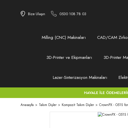
Bize Ulaşın
0530 108 78 03
Milling (CNC) Makinaları
CAD/CAM Zirkon
3D-Printer ve Ekipmanları
3D-Printer Ma
Lazer-Sinterizasyon Makinaları
Elekt
HAVALE İLE ÖDEMELERİNİZ
Anasayfa
Takım Dişler
Kompozit Takım Dişler
CrownPX - O51S fo