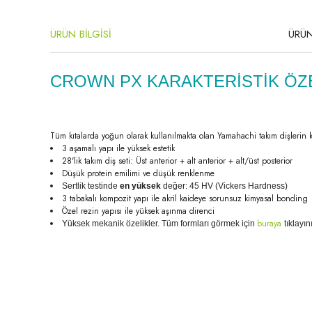
ÜRÜN BİLGİSİ
ÜRÜN
CROWN PX KARAKTERİSTİK ÖZ
Tüm kıtalarda yoğun olarak kullanılmakta olan Yamahachi takım dişlerin kara
3 aşamalı yapı ile yüksek estetik
28'lik takım diş seti: Üst anterior + alt anterior + alt/üst posterior
Düşük protein emilimi ve düşük renklenme
Sertlik testinde
en yüksek
değer: 45 HV (Vickers Hardness)
3 tabakalı kompozit yapı ile akril kaideye sorunsuz kimyasal bonding
Özel rezin yapısı ile yüksek aşınma direnci
buraya
Yüksek mekanik özelikler. Tüm formları görmek için
tıklayın
Bu ürünün fiyat bilgisi, resim, ürün açıklamalarında ve diğer konula
Görüş ve önerileriniz için teşekkür ederiz.