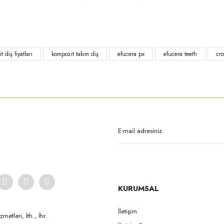
Yorum Yaz
 diş fiyatları
kompozit takım diş
efucera px
efucera teeth
cr
Gönder
Yamahachi
Yamahachi
CrownPX - S51 formu NW0.5
CrownPX - S51S formu NW0.5
Cro
KURUMSAL
İletişim
etleri, İth., İhr.