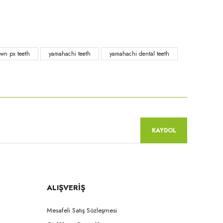
own px teeth
yamahachi teeth
yamahachi dental teeth
Yamahachi
Yamahachi
KAYDOL
wnPX - S43S formu NW0.5
CrownPX - S42S formu NW0.5
ALIŞVERİŞ
Mesafeli Satış Sözleşmesi