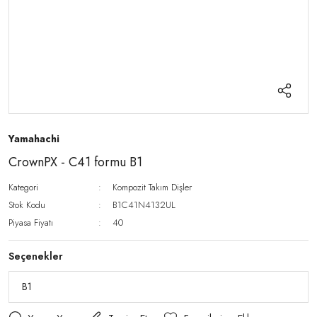
Yamahachi
CrownPX - C41 formu B1
Kategori
Kompozit Takım Dişler
Stok Kodu
B1C41N4132UL
Piyasa Fiyatı
40
Seçenekler