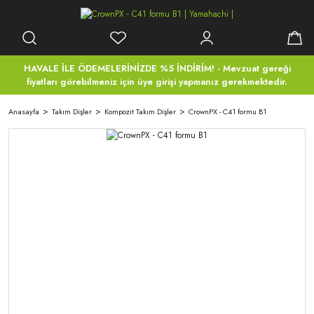
HAVALE İLE ÖDEMELERİNİZDE %5 İNDİRİM! - Mevzuat gereği
fiyatları görebilmeniz için üye girişi yapmanız gerekmektedir.
Anasayfa
Takım Dişler
Kompozit Takım Dişler
CrownPX - C41 formu B1