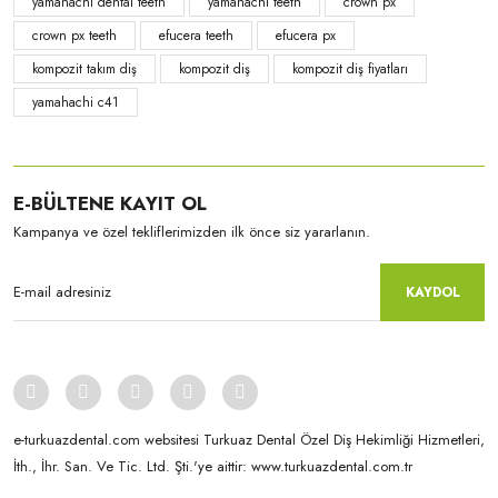
yamahachi dental teeth
yamahachi teeth
crown px
crown px teeth
efucera teeth
efucera px
kompozit takım diş
kompozit diş
kompozit diş fiyatları
yamahachi c41
Yamahachi
Yamahachi
CrownPX - S71 formu D3
CrownPX - S61S formu A2
E-BÜLTENE KAYIT OL
Kampanya ve özel tekliflerimizden ilk önce siz yararlanın.
KAYDOL
e-turkuazdental.com websitesi Turkuaz Dental Özel Diş Hekimliği Hizmetleri,
İth., İhr. San. Ve Tic. Ltd. Şti.'ye aittir: www.turkuazdental.com.tr
Yamahachi
Yamahachi