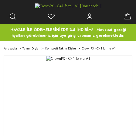
HAVALE İLE ÖDEMELERİNİZDE %5 İNDİRİM! - Mevzuat gereği
fiyatları görebilmeniz için üye girişi yapmanız gerekmektedir.
Anasayfa
Takım Dişler
Kompozit Takım Dişler
CrownPX - C41 formu A1