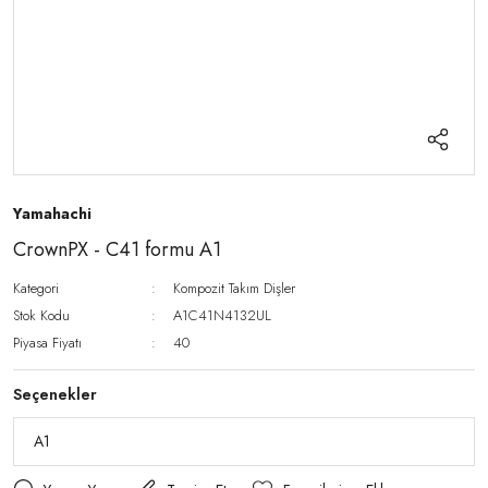
Yamahachi
CrownPX - C41 formu A1
Kategori
Kompozit Takım Dişler
Stok Kodu
A1C41N4132UL
Piyasa Fiyatı
40
Seçenekler