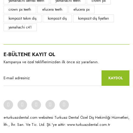
yamahachi dental teeth
yamahachi teeth
crown px
crown px teeth
efucera teeth
efucera px
kompozit takım diş
kompozit diş
kompozit diş fiyatları
yamahachi c41
Yamahachi
Yamahachi
CrownPX - S71 formu D3
CrownPX - S61S formu A2
E-BÜLTENE KAYIT OL
Kampanya ve özel tekliflerimizden ilk önce siz yararlanın.
KAYDOL
e-turkuazdental.com websitesi Turkuaz Dental Özel Diş Hekimliği Hizmetleri,
İth., İhr. San. Ve Tic. Ltd. Şti.'ye aittir: www.turkuazdental.com.tr
Yamahachi
Yamahachi