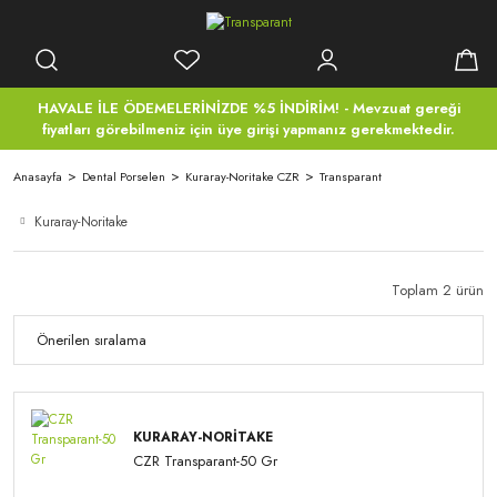
HAVALE İLE ÖDEMELERİNİZDE %5 İNDİRİM! - Mevzuat gereği
fiyatları görebilmeniz için üye girişi yapmanız gerekmektedir.
Anasayfa
Dental Porselen
Kuraray-Noritake CZR
Transparant
Kuraray-Noritake
Toplam 2 ürün
KURARAY-NORITAKE
CZR Transparant-50 Gr