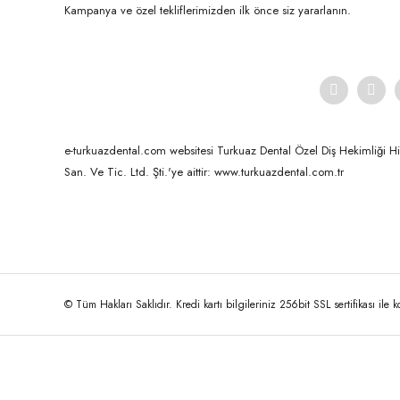
Kampanya ve özel tekliflerimizden ilk önce siz yararlanın.
e-turkuazdental.com websitesi Turkuaz Dental Özel Diş Hekimliği Hizm
San. Ve Tic. Ltd. Şti.'ye aittir: www.turkuazdental.com.tr
© Tüm Hakları Saklıdır. Kredi kartı bilgileriniz 256bit SSL sertifikası ile 