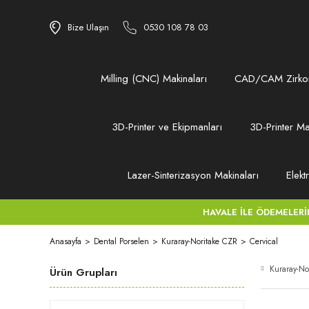
Bize Ulaşın
0530 108 78 03
Milling (CNC) Makinaları
CAD/CAM Zirkon
3D-Printer ve Ekipmanları
3D-Printer Ma
Lazer-Sinterizasyon Makinaları
Elekt
HAVALE İLE ÖDEMELERİNİZ
Anasayfa
Dental Porselen
Kuraray-Noritake CZR
Cervical
Kuraray-No
Ürün Grupları