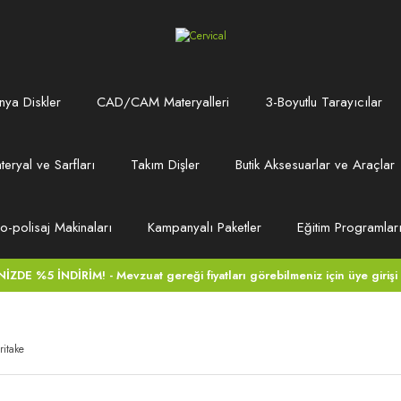
ya Diskler
CAD/CAM Materyalleri
3-Boyutlu Tarayıcılar
teryal ve Sarfları
Takım Dişler
Butik Aksesuarlar ve Araçlar
ro-polisaj Makinaları
Kampanyalı Paketler
Eğitim Programlar
DE %5 İNDİRİM! - Mevzuat gereği fiyatları görebilmeniz için üye girişi
ritake