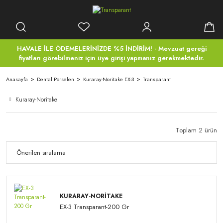
HAVALE İLE ÖDEMELERİNİZDE %5 İNDİRİM! - Mevzuat gereği
fiyatları görebilmeniz için üye girişi yapmanız gerekmektedir.
Anasayfa
Dental Porselen
Kuraray-Noritake EX-3
Transparant
Kuraray-Noritake
Toplam 2 ürün
KURARAY-NORITAKE
EX-3 Transparant-200 Gr