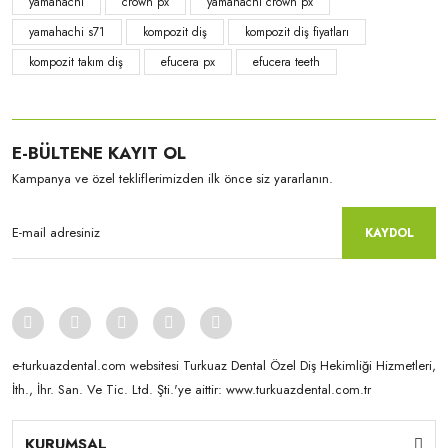
yamahachi
crown px
yamahachi crown px
yamahachi s71
kompozit diş
kompozit diş fiyatları
kompozit takım diş
efucera px
efucera teeth
Yamahachi
E-BÜLTENE KAYIT OL
Yamahachi
CrownPX - S61S formu A2
Kampanya ve özel tekliflerimizden ilk önce siz yararlanın.
CrownPX - S51S formu NW0.5
KAYDOL
e-turkuazdental.com websitesi Turkuaz Dental Özel Diş Hekimliği Hizmetleri,
İth., İhr. San. Ve Tic. Ltd. Şti.'ye aittir: www.turkuazdental.com.tr
KURUMSAL