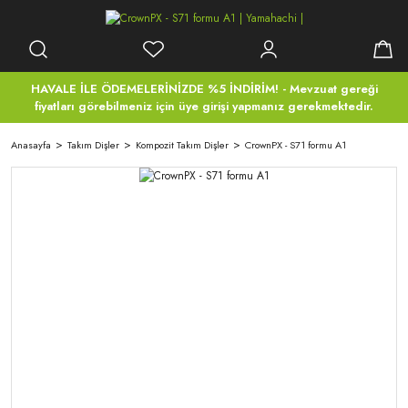
HAVALE İLE ÖDEMELERİNİZDE %5 İNDİRİM! - Mevzuat gereği
fiyatları görebilmeniz için üye girişi yapmanız gerekmektedir.
Anasayfa
Takım Dişler
Kompozit Takım Dişler
CrownPX - S71 formu A1