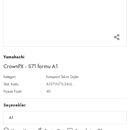
Yamahachi
CrownPX - S71 formu A1
Kategori
Kompozit Takım Dişler
Stok Kodu
A1S71N71L34UL
Piyasa Fiyatı
40
Seçenekler