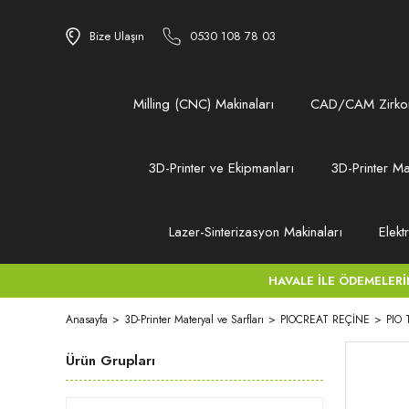
Bize Ulaşın
0530 108 78 03
Milling (CNC) Makinaları
CAD/CAM Zirkon
3D-Printer ve Ekipmanları
3D-Printer Ma
Lazer-Sinterizasyon Makinaları
Elekt
HAVALE İLE ÖDEMELERİNİZ
Anasayfa
3D-Printer Materyal ve Sarfları
PIOCREAT REÇİNE
PIO
Ürün Grupları