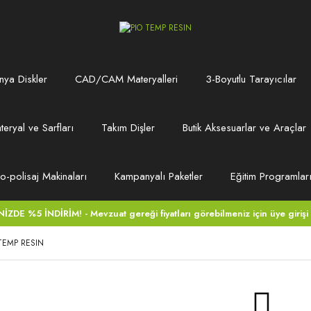
ya Diskler
CAD/CAM Materyalleri
3-Boyutlu Tarayıcılar
teryal ve Sarfları
Takım Dişler
Butik Aksesuarlar ve Araçlar
ro-polisaj Makinaları
Kampanyalı Paketler
Eğitim Programlar
DE %5 İNDİRİM! - Mevzuat gereği fiyatları görebilmeniz için üye girişi
 TEMP RESIN