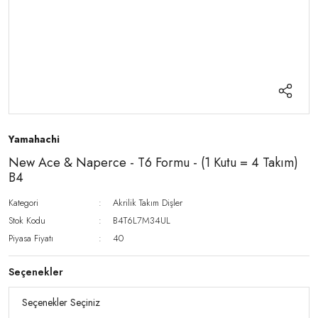
Yamahachi
New Ace & Naperce - T6 Formu - (1 Kutu = 4 Takım)
B4
Kategori
Akrilik Takım Dişler
Stok Kodu
B4T6L7M34UL
Piyasa Fiyatı
40
Seçenekler