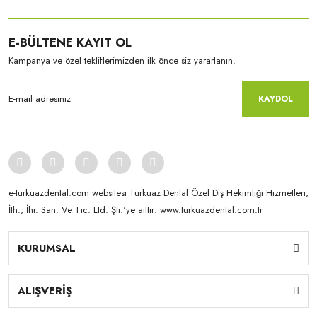
E-BÜLTENE KAYIT OL
Kampanya ve özel tekliflerimizden ilk önce siz yararlanın.
KAYDOL
e-turkuazdental.com websitesi Turkuaz Dental Özel Diş Hekimliği Hizmetleri,
İth., İhr. San. Ve Tic. Ltd. Şti.'ye aittir: www.turkuazdental.com.tr
KURUMSAL
Yamahachi
New Ace & Naperce - O2 Formu - (1 Kutu = 4 Takım) NW0.5
ALIŞVERİŞ