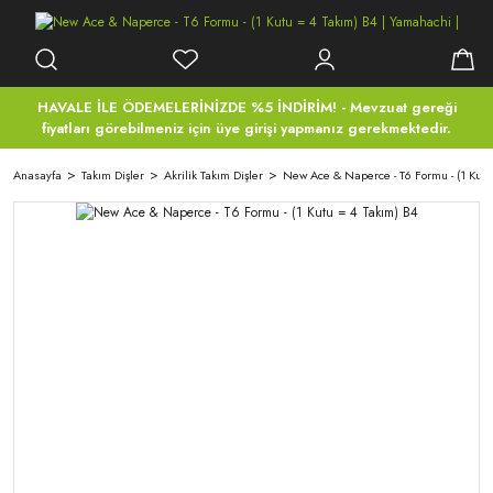
HAVALE İLE ÖDEMELERİNİZDE %5 İNDİRİM! - Mevzuat gereği
fiyatları görebilmeniz için üye girişi yapmanız gerekmektedir.
Anasayfa
Takım Dişler
Akrilik Takım Dişler
New Ace & Naperce - T6 Formu - (1 Kutu