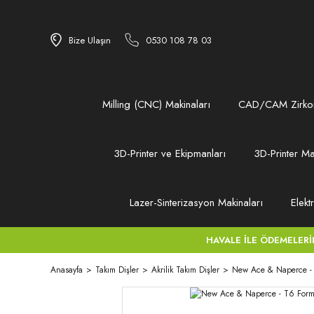
Bize Ulaşın
0530 108 78 03
Milling (CNC) Makinaları
CAD/CAM Zirkon
3D-Printer ve Ekipmanları
3D-Printer Ma
Lazer-Sinterizasyon Makinaları
Elekt
HAVALE İLE ÖDEMELERİNİZ
Anasayfa
Takım Dişler
Akrilik Takım Dişler
New Ace & Naperce - 