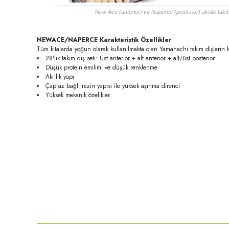
New Ace (anterior) ve Naperce (posterior) akrilik ta
NEWACE/NAPERCE Karakteristik Özellikler
Tüm kıtalarda yoğun olarak kullanılmakta olan Yamahachi takım dişlerin kar
28'lik takım diş seti: Üst anterior + alt anterior + alt/üst posterior
Düşük protein emilimi ve düşük renklenme
Akrilik yapı
Çapraz bağlı rezin yapısı ile yüksek aşınma direnci
Yüksek mekanik özelikler
Bu ürünün fiyat bilgisi, resim, ürün açıklamalarında ve diğer konula
Görüş ve önerileriniz için teşekkür ederiz.
Ürün resmi kalitesiz, bozuk veya görüntülenemiyor.
Ürün açıklamasında eksik bilgiler bulunuyor.
Ürün bilgilerinde hatalar bulunuyor.
Ürün fiyatı diğer sitelerden daha pahalı.
Bu ürüne benzer farklı alternatifler olmalı.