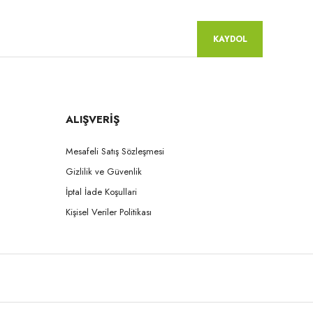
KAYDOL
ALIŞVERİŞ
Mesafeli Satış Sözleşmesi
Gizlilik ve Güvenlik
İptal İade Koşullari
Yamahachi
Kişisel Veriler Politikası
Ace & Naperce - O4 Formu - (1 Kutu = 4 Takım) NW0.5