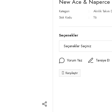
New Ace & Naperce - 
Kategori
Akrilik Takım D
Stok Kodu
T6
Seçenekler
Yorum Yaz
Tavsiye Et
Karşılaştır