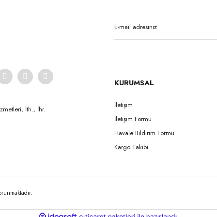
Gönder
KURUMSAL
İletişim
etleri, İth., İhr.
İletişim Formu
Havale Bildirim Formu
Yamahachi
Kargo Takibi
New Ace & Naperce - O3 Formu - (1 Kutu = 4 Takım) NW0.5
New 
korunmaktadır.
ile
ideasoft
e-