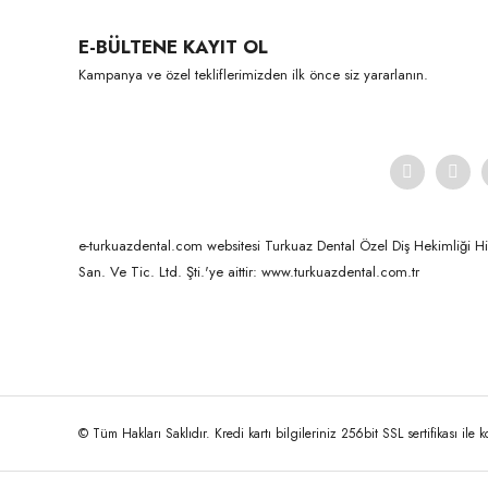
E-BÜLTENE KAYIT OL
Kampanya ve özel tekliflerimizden ilk önce siz yararlanın.
e-turkuazdental.com websitesi Turkuaz Dental Özel Diş Hekimliği Hizm
San. Ve Tic. Ltd. Şti.'ye aittir: www.turkuazdental.com.tr
Yamahachi
New Ace & Naperce - O2 Formu - (1 Kutu = 4 Takım) NW0.5
© Tüm Hakları Saklıdır. Kredi kartı bilgileriniz 256bit SSL sertifikası ile 