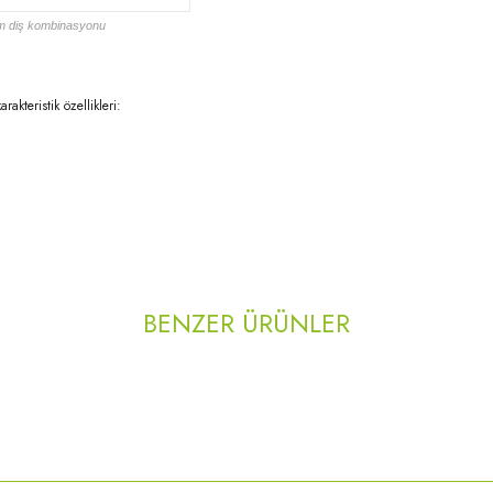
kım diş kombinasyonu
akteristik özellikleri:
rda yetersiz gördüğünüz noktaları öneri formunu kullanarak tarafımıza iletebilirsi
Bu ürüne ilk yorumu siz yapın!
BENZER ÜRÜNLER
Yorum Yaz