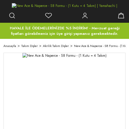
HAVALE İLE ÖDEMELERİNİZDE %5 İNDİRİM! - Mevzuat gereği
fiyatları görebilmeniz için üye girişi yapmanız gerekmektedir.
Anasayfa
Takım Dişler
Akrilik Takım Dişler
New Ace & Naperce - S8 Formu - (1 Kutu