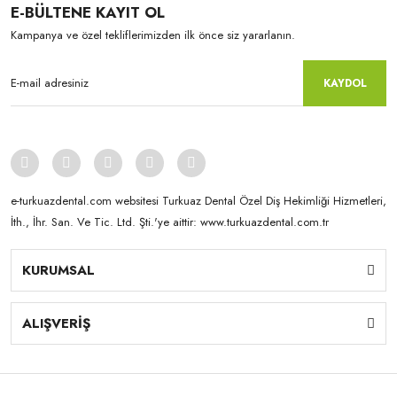
E-BÜLTENE KAYIT OL
Kampanya ve özel tekliflerimizden ilk önce siz yararlanın.
KAYDOL
e-turkuazdental.com websitesi Turkuaz Dental Özel Diş Hekimliği Hizmetleri,
İth., İhr. San. Ve Tic. Ltd. Şti.'ye aittir: www.turkuazdental.com.tr
KURUMSAL
Yamahachi
New Ace & Naperce - O2 Formu - (1 Kutu = 4 Takım) NW0.5
ALIŞVERİŞ