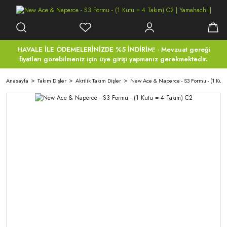
HAVALE İLE ÖDEMELERİNİZDE %5 İNDİRİM! - Mevzuat gereği
fiyatları görebilmeniz için üye girişi yapmanız gerekmektedir.
Anasayfa
Takım Dişler
Akrilik Takım Dişler
New Ace & Naperce - S3 Formu - (1 Kutu