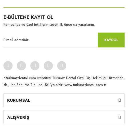
E-BÜLTENE KAYIT OL
Kampanya ve özel tekliflerimizden ilk önce siz yararlanın.
KAYDOL
e-turkuazdental.com websitesi Turkuaz Dental Özel Diş Hekimliği Hizmetleri,
İth., İhr. San. Ve Tic. Ltd. Şti.'ye aittir: www.turkuazdental.com.tr
KURUMSAL
Yamahachi
New Ace & Naperce - O2 Formu - (1 Kutu = 4 Takım) NW0.5
ALIŞVERİŞ