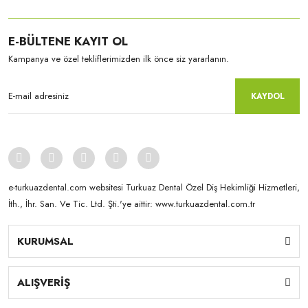
E-BÜLTENE KAYIT OL
Kampanya ve özel tekliflerimizden ilk önce siz yararlanın.
KAYDOL
e-turkuazdental.com websitesi Turkuaz Dental Özel Diş Hekimliği Hizmetleri,
İth., İhr. San. Ve Tic. Ltd. Şti.'ye aittir: www.turkuazdental.com.tr
KURUMSAL
Yamahachi
New Ace & Naperce - O2 Formu - (1 Kutu = 4 Takım) NW0.5
ALIŞVERİŞ