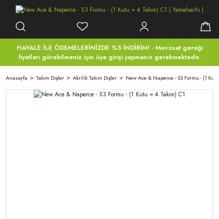
HAVALE İLE ÖDEMELERİNİZDE %5 İNDİRİM! - Mevzuat gereği
fiyatları görebilmeniz için üye girişi yapmanız gerekmektedir.
Anasayfa
Takım Dişler
Akrilik Takım Dişler
New Ace & Naperce - S3 Formu - (1 Kutu