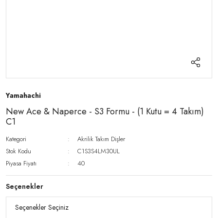
Yamahachi
New Ace & Naperce - S3 Formu - (1 Kutu = 4 Takım)
C1
Kategori
Akrilik Takım Dişler
Stok Kodu
C1S3S4LM30UL
Piyasa Fiyatı
40
Seçenekler