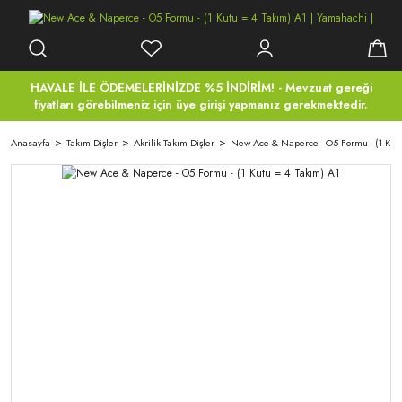
HAVALE İLE ÖDEMELERİNİZDE %5 İNDİRİM! - Mevzuat gereği
fiyatları görebilmeniz için üye girişi yapmanız gerekmektedir.
Anasayfa
Takım Dişler
Akrilik Takım Dişler
New Ace & Naperce - O5 Formu - (1 Kutu