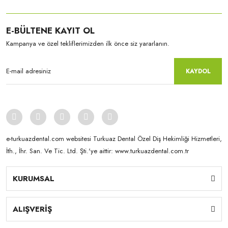
E-BÜLTENE KAYIT OL
Kampanya ve özel tekliflerimizden ilk önce siz yararlanın.
KAYDOL
e-turkuazdental.com websitesi Turkuaz Dental Özel Diş Hekimliği Hizmetleri,
İth., İhr. San. Ve Tic. Ltd. Şti.'ye aittir: www.turkuazdental.com.tr
KURUMSAL
Yamahachi
New Ace & Naperce - O2 Formu - (1 Kutu = 4 Takım) NW0.5
ALIŞVERİŞ