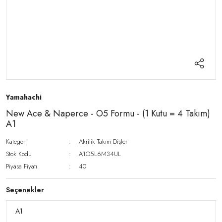
Yamahachi
New Ace & Naperce - O5 Formu - (1 Kutu = 4 Takım)
A1
Kategori
Akrilik Takım Dişler
Stok Kodu
A1O5L6M34UL
Piyasa Fiyatı
40
Seçenekler