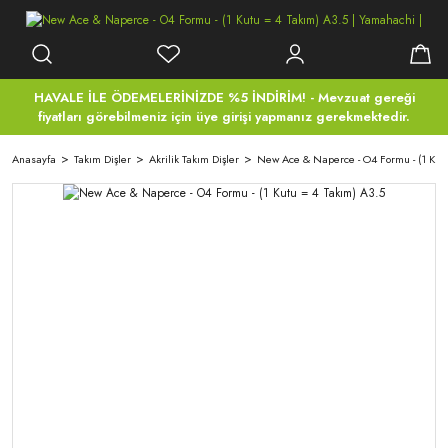
HAVALE İLE ÖDEMELERİNİZDE %5 İNDİRİM! - Mevzuat gereği
fiyatları görebilmeniz için üye girişi yapmanız gerekmektedir.
Anasayfa
Takım Dişler
Akrilik Takım Dişler
New Ace & Naperce - O4 Formu - (1 Kutu