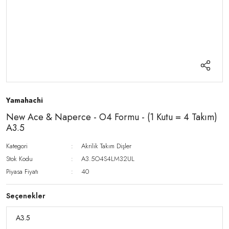
Yamahachi
New Ace & Naperce - O4 Formu - (1 Kutu = 4 Takım)
A3.5
Kategori
Akrilik Takım Dişler
Stok Kodu
A3.5O4S4LM32UL
Piyasa Fiyatı
40
Seçenekler