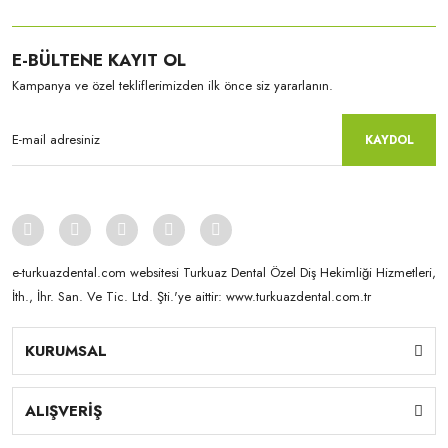
E-BÜLTENE KAYIT OL
Kampanya ve özel tekliflerimizden ilk önce siz yararlanın.
KAYDOL
e-turkuazdental.com websitesi Turkuaz Dental Özel Diş Hekimliği Hizmetleri,
İth., İhr. San. Ve Tic. Ltd. Şti.'ye aittir: www.turkuazdental.com.tr
KURUMSAL
Yamahachi
New Ace & Naperce - O2 Formu - (1 Kutu = 4 Takım) NW0.5
ALIŞVERİŞ