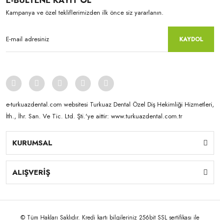
E-BÜLTENE KAYIT OL
Kampanya ve özel tekliflerimizden ilk önce siz yararlanın.
KAYDOL
e-turkuazdental.com websitesi Turkuaz Dental Özel Diş Hekimliği Hizmetleri,
İth., İhr. San. Ve Tic. Ltd. Şti.'ye aittir: www.turkuazdental.com.tr
KURUMSAL
ALIŞVERİŞ
© Tüm Hakları Saklıdır. Kredi kartı bilgileriniz 256bit SSL sertifikası ile