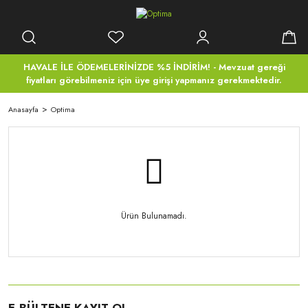
HAVALE İLE ÖDEMELERİNİZDE %5 İNDİRİM! - Mevzuat gereği
fiyatları görebilmeniz için üye girişi yapmanız gerekmektedir.
Anasayfa
Optima
Ürün Bulunamadı.