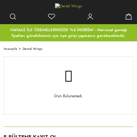
HAVALE İLE ÖDEMELERİNİZDE %5 İNDİRİM! - Mevzuat gereği
fiyatları görebilmeniz için üye girişi yapmanız gerekmektedir.
Anasayfa
Dental Wings
Ürün Bulunamadı.