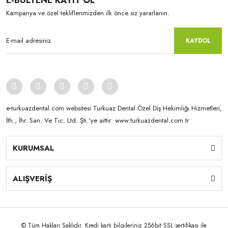
E-BÜLTENE KAYIT OL
Kampanya ve özel tekliflerimizden ilk önce siz yararlanın.
KAYDOL
e-turkuazdental.com websitesi Turkuaz Dental Özel Diş Hekimliği Hizmetleri,
İth., İhr. San. Ve Tic. Ltd. Şti.'ye aittir: www.turkuazdental.com.tr
KURUMSAL
ALIŞVERİŞ
© Tüm Hakları Saklıdır. Kredi kartı bilgileriniz 256bit SSL sertifikası ile