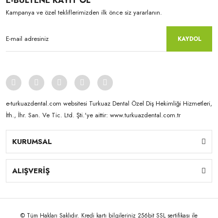
E-BÜLTENE KAYIT OL
Kampanya ve özel tekliflerimizden ilk önce siz yararlanın.
KAYDOL
e-turkuazdental.com websitesi Turkuaz Dental Özel Diş Hekimliği Hizmetleri,
İth., İhr. San. Ve Tic. Ltd. Şti.'ye aittir: www.turkuazdental.com.tr
KURUMSAL
ALIŞVERİŞ
© Tüm Hakları Saklıdır. Kredi kartı bilgileriniz 256bit SSL sertifikası ile