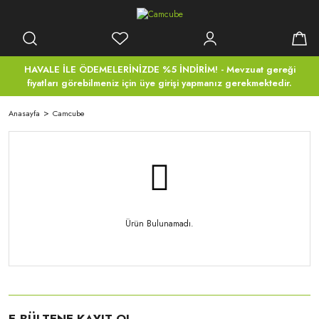
HAVALE İLE ÖDEMELERİNİZDE %5 İNDİRİM! - Mevzuat gereği
fiyatları görebilmeniz için üye girişi yapmanız gerekmektedir.
Anasayfa
Camcube
Ürün Bulunamadı.