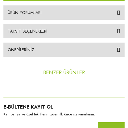
ÜRÜN YORUMLARI
TAKSİT SEÇENEKLERİ
ÖNERİLERİNİZ
BENZER ÜRÜNLER
E-BÜLTENE KAYIT OL
Vesson
Kampanya ve özel tekliflerimizden ilk önce siz yararlanın.
VSN-F-01