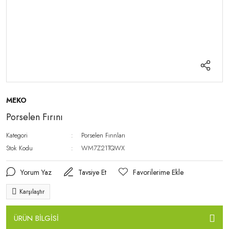
MEKO
Porselen Fırını
Kategori
Porselen Fırınları
Stok Kodu
WM7Z21TQWX
Yorum Yaz
Tavsiye Et
Karşılaştır
ÜRÜN BİLGİSİ