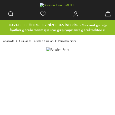
HAVALE İLE ÖDEMELERİNİZDE %5 İNDİRİM! - Mevzuat gereği
fiyatları görebilmeniz için üye girişi yapmanız gerekmektedir.
Anasayfa
Fırınlar
Porselen Fırınları
Porselen Fırını