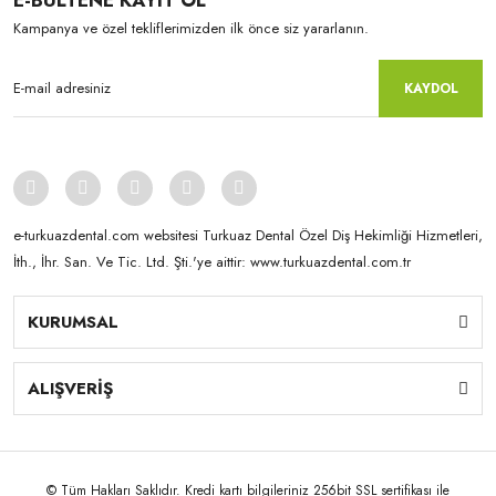
E-BÜLTENE KAYIT OL
Kampanya ve özel tekliflerimizden ilk önce siz yararlanın.
KAYDOL
e-turkuazdental.com websitesi Turkuaz Dental Özel Diş Hekimliği Hizmetleri,
İth., İhr. San. Ve Tic. Ltd. Şti.'ye aittir: www.turkuazdental.com.tr
KURUMSAL
ALIŞVERİŞ
© Tüm Hakları Saklıdır. Kredi kartı bilgileriniz 256bit SSL sertifikası ile