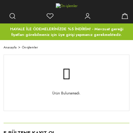
HAVALE İLE ÖDEMELERİNİZDE %5 İNDİRİM! - Mevzuat gereği
fiyatları görebilmeniz için üye girişi yapmanız gerekmektedir.
Anasayfa
Ön-işlemler
Ürün Bulunamadı.