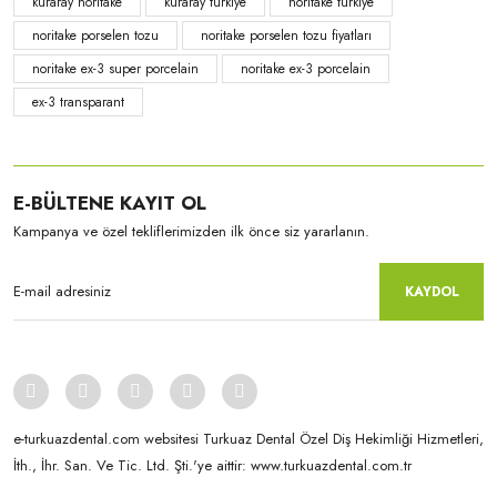
kuraray noritake
kuraray türkiye
noritake türkiye
noritake porselen tozu
noritake porselen tozu fiyatları
noritake ex-3 super porcelain
noritake ex-3 porcelain
ex-3 transparant
Kuraray-Noritake
EX-3 Transparant-200 Gr TX
E-BÜLTENE KAYIT OL
Kampanya ve özel tekliflerimizden ilk önce siz yararlanın.
KAYDOL
e-turkuazdental.com websitesi Turkuaz Dental Özel Diş Hekimliği Hizmetleri,
İth., İhr. San. Ve Tic. Ltd. Şti.'ye aittir: www.turkuazdental.com.tr