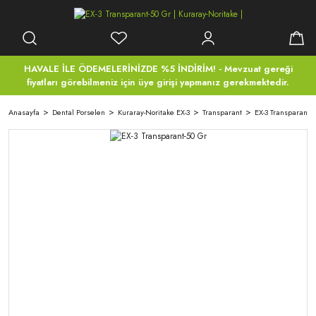
HAVALE İLE ÖDEMELERİNİZDE %5 İNDİRİM! - Mevzuat gereği
fiyatları görebilmeniz için üye girişi yapmanız gerekmektedir.
Anasayfa
Dental Porselen
Kuraray-Noritake EX-3
Transparant
EX-3 Transparant-