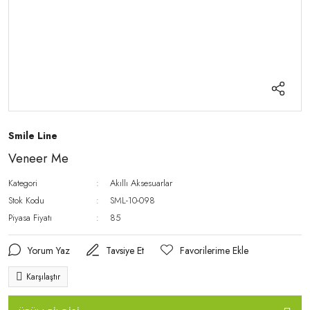
Smile Line
Veneer Me
Kategori
Akıllı Aksesuarlar
Stok Kodu
SML-10-098
Piyasa Fiyatı
85
Yorum Yaz
Tavsiye Et
Karşılaştır