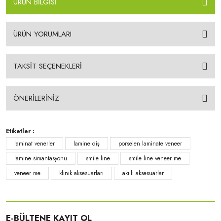
ÜRÜN BİLGİSİ
ÜRÜN YORUMLARI
TAKSİT SEÇENEKLERİ
ÖNERİLERİNİZ
Etiketler :
laminat venerler
lamine diş
porselen laminate veneer
lamine simantasyonu
smile line
smile line veneer me
veneer me
klinik aksesuarları
akıllı aksesuarlar
E-BÜLTENE KAYIT OL