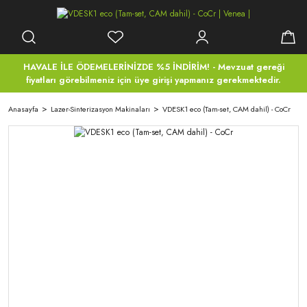
HAVALE İLE ÖDEMELERİNİZDE %5 İNDİRİM! - Mevzuat gereği
fiyatları görebilmeniz için üye girişi yapmanız gerekmektedir.
Anasayfa
Lazer-Sinterizasyon Makinaları
VDESK1 eco (Tam-set, CAM dahil) - CoCr