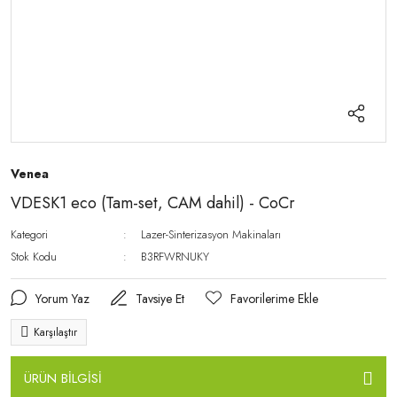
Venea
VDESK1 eco (Tam-set, CAM dahil) - CoCr
Kategori
Lazer-Sinterizasyon Makinaları
Stok Kodu
B3RFWRNUKY
Yorum Yaz
Tavsiye Et
Karşılaştır
ÜRÜN BİLGİSİ