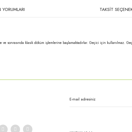
 YORUMLARI
TAKSİT SEÇENEK
 ve sonrasında klasik döküm işlemlerine başlamaktadırlar. Geçici için kullanılmaz. Geçi
rda yetersiz gördüğünüz noktaları öneri formunu kullanarak tarafımıza iletebilirsi
Bu ürüne ilk yorumu siz yapın!
Yorum Yaz