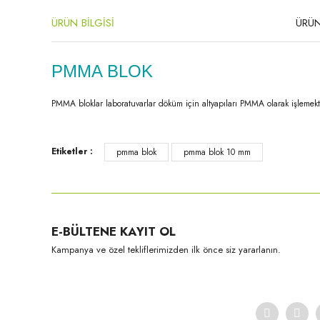
ÜRÜN BİLGİSİ
ÜRÜN
PMMA BLOK
PMMA bloklar laboratuvarlar döküm için altyapıları PMMA olarak işlemekte
Bu ürünün fiyat bilgisi, resim, ürün açıklamalarında ve diğer konula
Etiketler :
pmma blok
pmma blok 10 mm
Görüş ve önerileriniz için teşekkür ederiz.
Ürün resmi kalitesiz, bozuk veya görüntülenemiyor.
Ürün açıklamasında eksik bilgiler bulunuyor.
E-BÜLTENE KAYIT OL
Ürün bilgilerinde hatalar bulunuyor.
Kampanya ve özel tekliflerimizden ilk önce siz yararlanın.
Ürün fiyatı diğer sitelerden daha pahalı.
Bu ürüne benzer farklı alternatifler olmalı.