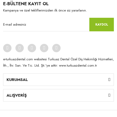
E-BÜLTENE KAYIT OL
Kampanya ve özel tekliflerimizden ilk önce siz yararlanın.
KAYDOL
e-turkuazdental.com websitesi Turkuaz Dental Özel Diş Hekimliği Hizmetleri,
İth., İhr. San. Ve Tic. Ltd. Şti.'ye aittir: www.turkuazdental.com.tr
KURUMSAL
Yamahachi
New Ace & Naperce - O2 Formu - (1 Kutu = 4 Takım) NW0.5
ALIŞVERİŞ