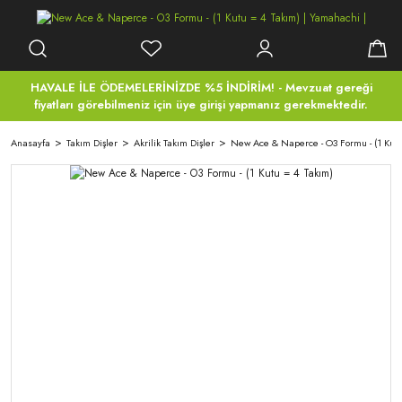
HAVALE İLE ÖDEMELERİNİZDE %5 İNDİRİM! - Mevzuat gereği
fiyatları görebilmeniz için üye girişi yapmanız gerekmektedir.
Anasayfa
Takım Dişler
Akrilik Takım Dişler
New Ace & Naperce - O3 Formu - (1 Kutu