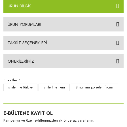
ÜRÜN BİLGİSİ
ÜRÜN YORUMLARI
TAKSİT SEÇENEKLERİ
ÖNERİLERİNİZ
Etiketler :
smile line türkiye
smile line nera
8 numara porselen fırçası
E-BÜLTENE KAYIT OL
Kampanya ve özel tekliflerimizden ilk önce siz yararlanın.