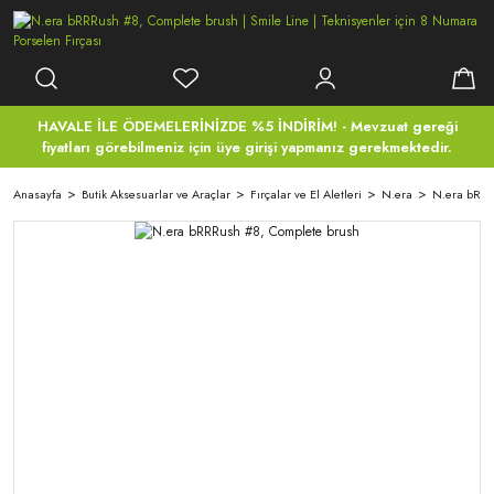
HAVALE İLE ÖDEMELERİNİZDE %5 İNDİRİM! - Mevzuat gereği
fiyatları görebilmeniz için üye girişi yapmanız gerekmektedir.
Anasayfa
Butik Aksesuarlar ve Araçlar
Fırçalar ve El Aletleri
N.era
N.era bRRR