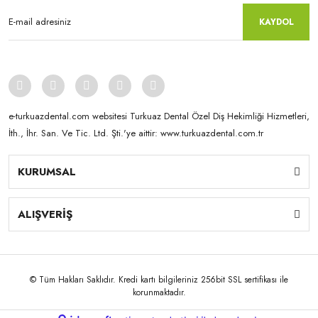
KAYDOL
e-turkuazdental.com websitesi Turkuaz Dental Özel Diş Hekimliği Hizmetleri,
İth., İhr. San. Ve Tic. Ltd. Şti.'ye aittir: www.turkuazdental.com.tr
KURUMSAL
ALIŞVERİŞ
© Tüm Hakları Saklıdır. Kredi kartı bilgileriniz 256bit SSL sertifikası ile
korunmaktadır.