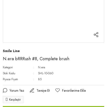
Smile Line
N.era bRRRush #8, Complete brush
Kategori
N.era
Stok Kodu
SML-10-060
Piyasa Fiyatı
85
Yorum Yaz
Tavsiye Et
Karşılaştır