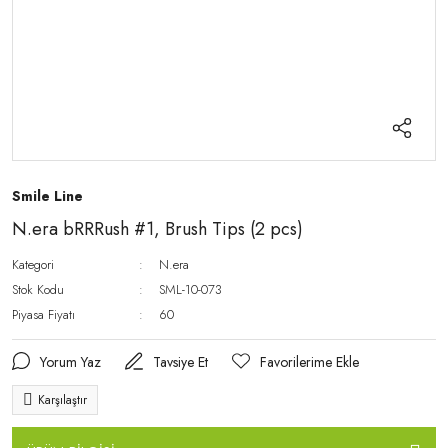
Smile Line
N.era bRRRush #1, Brush Tips (2 pcs)
Kategori
N.era
Stok Kodu
SML-10-073
Piyasa Fiyatı
60
Yorum Yaz
Tavsiye Et
Karşılaştır