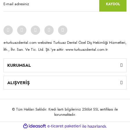
KAYDOL
e-turkuazdental.com websitesi Turkuaz Dental Özel Diş Hekimliği Hizmetleri,
İth., İhr. San. Ve Tic. Ltd. Şti.'ye aittir: www.turkuazdental.com.tr
KURUMSAL
ALIŞVERİŞ
© Tüm Hakları Saklıdır. Kredi kartı bilgileriniz 256bit SSL sertifikası ile
korunmaktadır.
ile
ideasoft
e-