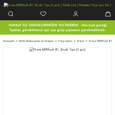
HAVALE İLE ÖDEMELERİNİZDE %5 İNDİRİM! - Mevzuat gereği
fiyatları görebilmeniz için üye girişi yapmanız gerekmektedir.
Anasayfa
Butik Aksesuarlar ve Araçlar
Fırça Uçları
N.era
N.era bRRRush #1, Br