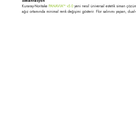
Simantasyon
Kuraray-Noritake
PANAVIA™ v5.0
yeni nesil üniversal estetik siman çözü
ağız ortamında minimal renk değişimi gösterir. Flor salınımı yapan, dual-
Bu ürünün fiyat bilgisi, resim, ürün açıklamalarında ve diğer konula
Görüş ve önerileriniz için teşekkür ederiz.
Ürün resmi kalitesiz, bozuk veya görüntülenemiyor.