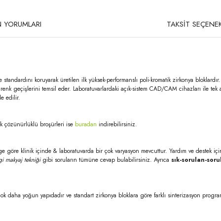
 YORUMLARI
TAKSİT SEÇENEK
e standardını koruyarak üretilen ilk yüksek-performanslı poli-kromatik zirkonya bloklardır
renk geçişlerini temsil eder. Laboratuvarlardaki açık-sistem CAD/CAM cihazları ile tek 
 edilir.
şük çözünürlüklü broşürleri ise
buradan
indirebilirsiniz.
e göre klinik içinde & laboratuvarda bir çok varyasyon mevcuttur. Yardım ve destek içi
i makyaj tekniği
gibi soruların tümüne cevap bulabilirsiniz. Ayrıca
sık-sorulan-soru
ok daha yoğun yapıdadır ve standart zirkonya bloklara göre farklı sinterizasyon program