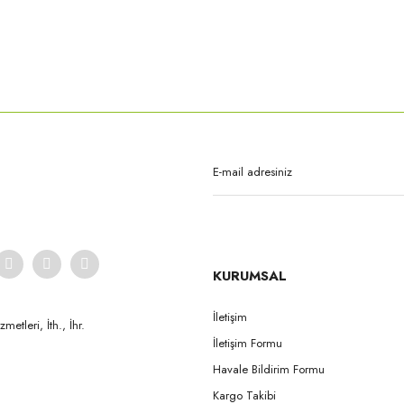
Yorum Yaz
Gönder
NW
KURUMSAL
İletişim
etleri, İth., İhr.
İletişim Formu
Havale Bildirim Formu
Kargo Takibi