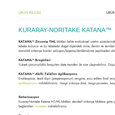
ÜRÜN BİLGİSİ
ÜRÜN
KURARAY-NORITAKE KATANA™
KATANA™ Zirconia YML
blokları kalite endüstriyel üretim süreçlerind
tabaka bulunur ve bu tabakalar doğal dişlerdeki mine, dentin ve servikal 
monolitik zirkonya kronlar solüsyon/boyama/renklendirme yapılmadan elde
KATANA™ Broşürleri
Yüksek çözünürlüklü broşürleri data transferi ile size ulaştırabiliriz. Dü
KATANA™ Akıllı-Telefon Aplikasyonu
Endikasyona, kesik dişin (preperasyonun) rengine, arzu edilen final reng
aplikasyonunu
indirebilirsiniz.
Hangi zirkonya blok, hangi porselen, hang
Sinterizasyon
Kuraray-Noritake Katana HT/ML blokları standart zirkonya bloklara göre ç
bağlantıları
buradan
indirebilirsiniz.