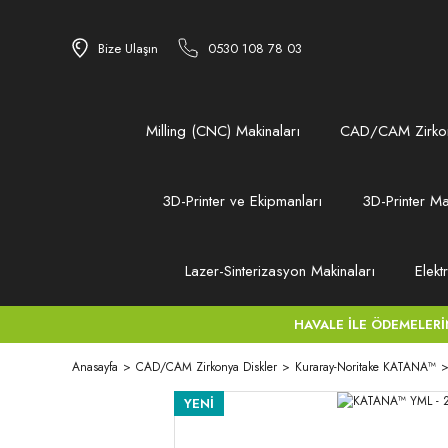
Bize Ulaşın
0530 108 78 03
Milling (CNC) Makinaları
CAD/CAM Zirkon
3D-Printer ve Ekipmanları
3D-Printer Ma
Lazer-Sinterizasyon Makinaları
Elekt
HAVALE İLE ÖDEMELERİNİZ
Anasayfa
CAD/CAM Zirkonya Diskler
Kuraray-Noritake KATANA™
YENİ