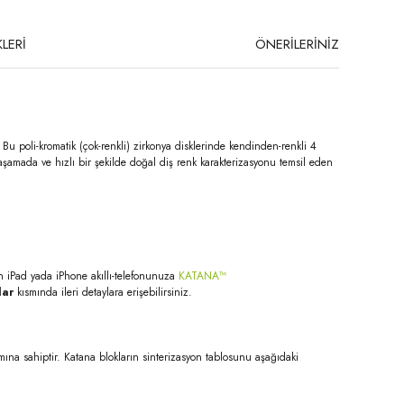
LERİ
ÖNERİLERİNİZ
. Bu poli-kromatik (çok-renkli) zirkonya disklerinde kendinden-renkli 4
aşamada ve hızlı bir şekilde doğal diş renk karakterizasyonu temsil eden
n iPad yada iPhone akıllı-telefonunuza
KATANA™
lar
kısmında ileri detaylara erişebilirsiniz.
ına sahiptir. Katana blokların sinterizasyon tablosunu aşağıdaki