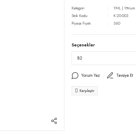
Kategori
YML | Yttrium
Stok Kodu
K-20-003
Piyasa Fiyatı
360
Seçenekler
Yorum Yaz
Tavsiye Et
Karşılaştır