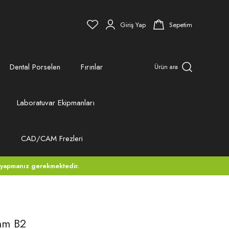
Giriş Yap
Sepetim
Dental Porselen
Fırınlar
Ürün ara
Laboratuvar Ekipmanları
ı
CAD/CAM Frezleri
 yapmanız gerekmektedir.
mm B2