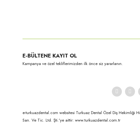
Ürün açıklamasında eksik bilgiler bulunuyor.
YENİ
YENİ
Ürün bilgilerinde hatalar bulunuyor.
Ürün fiyatı diğer sitelerden daha pahalı.
Bu ürüne benzer farklı alternatifler olmalı.
E-BÜLTENE KAYIT OL
Kampanya ve özel tekliflerimizden ilk önce siz yararlanın.
Kuraray-Noritake
Kuraray-Noritake
KATANA™ YML - 18 mm NW
KATANA™ YML - 14 mm 
e-turkuazdental.com websitesi Turkuaz Dental Özel Diş Hekimliği Hizm
San. Ve Tic. Ltd. Şti.'ye aittir: www.turkuazdental.com.tr