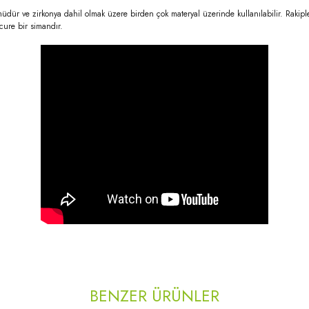
müdür ve zirkonya dahil olmak üzere birden çok materyal üzerinde kullanılabilir. Raki
cure bir simandır.
rda yetersiz gördüğünüz noktaları öneri formunu kullanarak tarafımıza iletebilirsi
Bu ürüne ilk yorumu siz yapın!
BENZER ÜRÜNLER