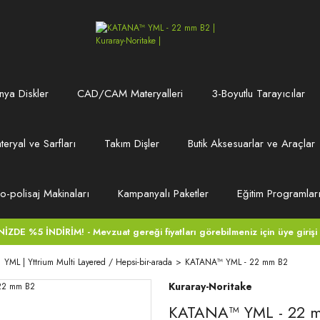
ya Diskler
CAD/CAM Materyalleri
3-Boyutlu Tarayıcılar
teryal ve Sarfları
Takım Dişler
Butik Aksesuarlar ve Araçlar
ro-polisaj Makinaları
Kampanyalı Paketler
Eğitim Programlar
DE %5 İNDİRİM! - Mevzuat gereği fiyatları görebilmeniz için üye girişi
YML | Yttrium Multi Layered / Hepsi-bir-arada
KATANA™ YML - 22 mm B2
Kuraray-Noritake
KATANA™ YML - 22 