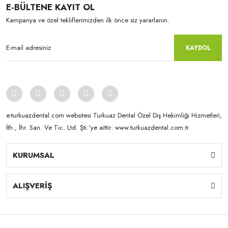
E-BÜLTENE KAYIT OL
Kampanya ve özel tekliflerimizden ilk önce siz yararlanın.
KAYDOL
Kuraray-Noritake
Kuraray-Noritake
KATANA™ YML - 18 mm NW
KATANA™ YML - 14 mm NW
e-turkuazdental.com websitesi Turkuaz Dental Özel Diş Hekimliği Hizmetleri,
İth., İhr. San. Ve Tic. Ltd. Şti.'ye aittir: www.turkuazdental.com.tr
KURUMSAL
ALIŞVERİŞ