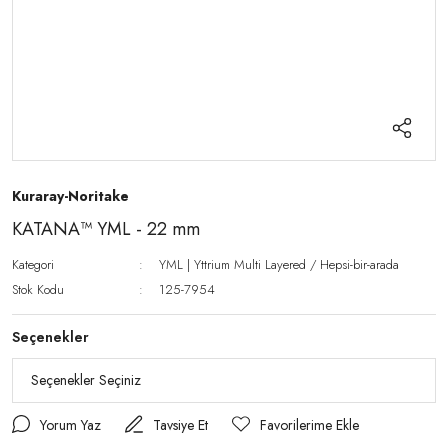
Kuraray-Noritake
KATANA™ YML - 22 mm
Kategori
YML | Yttrium Multi Layered / Hepsi-bir-arada
Stok Kodu
125-7954
Seçenekler
Yorum Yaz
Tavsiye Et