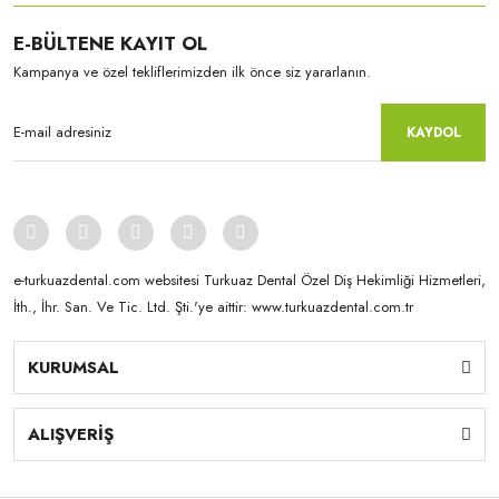
E-BÜLTENE KAYIT OL
Kampanya ve özel tekliflerimizden ilk önce siz yararlanın.
KAYDOL
Kuraray-Noritake
Kuraray-Noritake
KATANA™ YML - 14 mm NW
KATANA™ YML - 22 mm NW
e-turkuazdental.com websitesi Turkuaz Dental Özel Diş Hekimliği Hizmetleri,
İth., İhr. San. Ve Tic. Ltd. Şti.'ye aittir: www.turkuazdental.com.tr
KURUMSAL
ALIŞVERİŞ