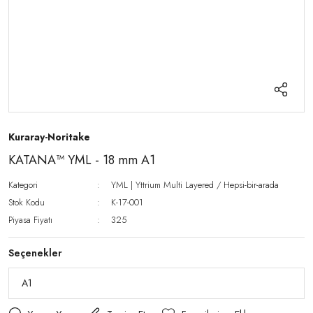
Kuraray-Noritake
KATANA™ YML - 18 mm A1
Kategori
YML | Yttrium Multi Layered / Hepsi-bir-arada
Stok Kodu
K-17-001
Piyasa Fiyatı
325
Seçenekler