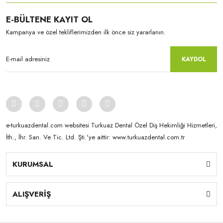
E-BÜLTENE KAYIT OL
Kampanya ve özel tekliflerimizden ilk önce siz yararlanın.
KAYDOL
Kuraray-Noritake
Kuraray-Noritake
KATANA™ YML - 18 mm NW
KATANA™ YML - 22 mm NW
e-turkuazdental.com websitesi Turkuaz Dental Özel Diş Hekimliği Hizmetleri,
İth., İhr. San. Ve Tic. Ltd. Şti.'ye aittir: www.turkuazdental.com.tr
KURUMSAL
ALIŞVERİŞ