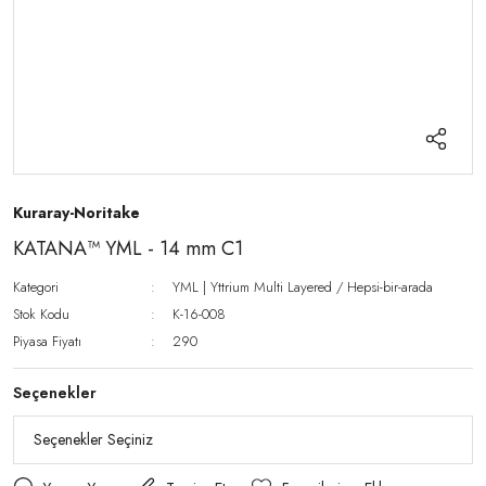
Kuraray-Noritake
KATANA™ YML - 14 mm C1
Kategori
YML | Yttrium Multi Layered / Hepsi-bir-arada
Stok Kodu
K-16-008
Piyasa Fiyatı
290
Seçenekler