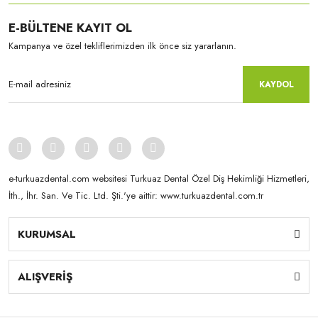
E-BÜLTENE KAYIT OL
Kampanya ve özel tekliflerimizden ilk önce siz yararlanın.
KAYDOL
Kuraray-Noritake
KATANA STML - 18MM B2
e-turkuazdental.com websitesi Turkuaz Dental Özel Diş Hekimliği Hizmetleri,
İth., İhr. San. Ve Tic. Ltd. Şti.'ye aittir: www.turkuazdental.com.tr
KURUMSAL
ALIŞVERİŞ