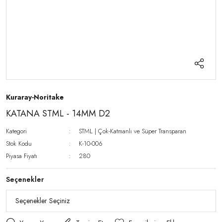
Kuraray-Noritake
KATANA STML - 14MM D2
Kategori
STML | Çok-Katmanlı ve Süper Transparan
Stok Kodu
K-10-006
Piyasa Fiyatı
280
Seçenekler