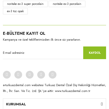
noritake ex-3 super porcelain
noritake ex-3 porcelain
ex-3 toz opak
E-BÜLTENE KAYIT OL
Kampanya ve özel tekliflerimizden ilk önce siz yararlanın.
KAYDOL
e-turkuazdental.com websitesi Turkuaz Dental Özel Diş Hekimliği Hizmetleri,
İth., İhr. San. Ve Tic. Ltd. Şti.'ye aittir: www.turkuazdental.com.tr
KURUMSAL