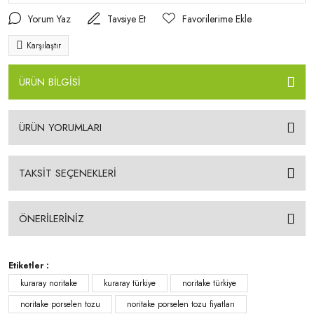
Yorum Yaz
Tavsiye Et
Karşılaştır
ÜRÜN BİLGİSİ
ÜRÜN YORUMLARI
TAKSİT SEÇENEKLERİ
ÖNERİLERİNİZ
Etiketler :
kuraray noritake
kuraray türkiye
noritake türkiye
noritake porselen tozu
noritake porselen tozu fiyatları