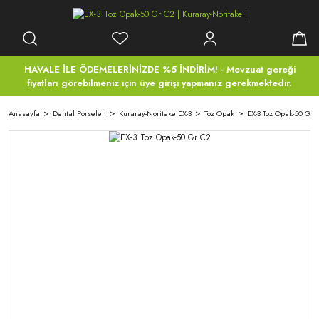
HAVALE İLE ÖDEMELERİNİZDE %5 İNDİRİM! - Mevzuat gereği
fiyatları görebilmeniz için üye girişi yapmanız gerekmektedir.
Anasayfa
Dental Porselen
Kuraray-Noritake EX-3
Toz Opak
EX-3 Toz Opak-50 Gr 