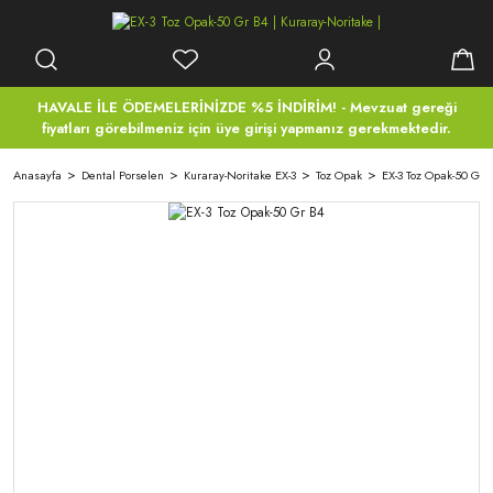
HAVALE İLE ÖDEMELERİNİZDE %5 İNDİRİM! - Mevzuat gereği
fiyatları görebilmeniz için üye girişi yapmanız gerekmektedir.
Anasayfa
Dental Porselen
Kuraray-Noritake EX-3
Toz Opak
EX-3 Toz Opak-50 Gr 