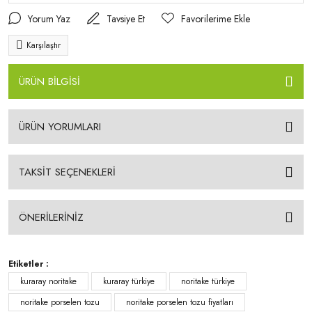
Yorum Yaz
Tavsiye Et
Karşılaştır
ÜRÜN BİLGİSİ
ÜRÜN YORUMLARI
TAKSİT SEÇENEKLERİ
ÖNERİLERİNİZ
Etiketler :
kuraray noritake
kuraray türkiye
noritake türkiye
noritake porselen tozu
noritake porselen tozu fiyatları