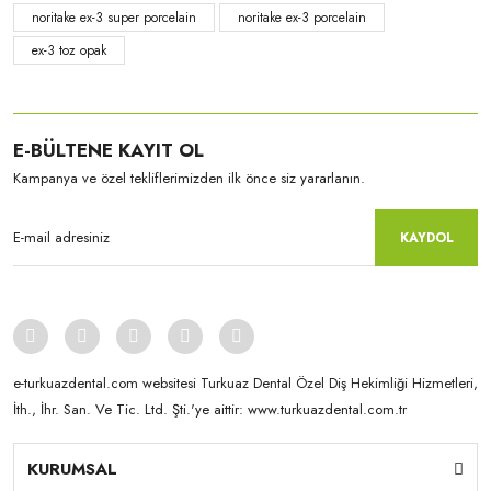
noritake ex-3 super porcelain
noritake ex-3 porcelain
ex-3 toz opak
E-BÜLTENE KAYIT OL
Kampanya ve özel tekliflerimizden ilk önce siz yararlanın.
KAYDOL
e-turkuazdental.com websitesi Turkuaz Dental Özel Diş Hekimliği Hizmetleri,
İth., İhr. San. Ve Tic. Ltd. Şti.'ye aittir: www.turkuazdental.com.tr
KURUMSAL