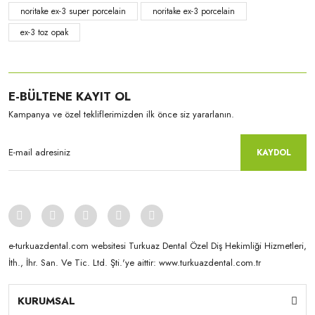
noritake ex-3 super porcelain
noritake ex-3 porcelain
ex-3 toz opak
E-BÜLTENE KAYIT OL
Kampanya ve özel tekliflerimizden ilk önce siz yararlanın.
KAYDOL
e-turkuazdental.com websitesi Turkuaz Dental Özel Diş Hekimliği Hizmetleri,
İth., İhr. San. Ve Tic. Ltd. Şti.'ye aittir: www.turkuazdental.com.tr
KURUMSAL