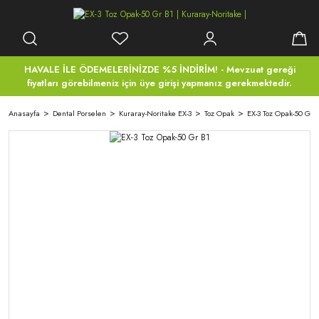
HAVALE İLE ÖDEMELERİNİZDE %5 İNDİRİM! - Mevzuat gereği
fiyatları görebilmeniz için üye girişi yapmanız gerekmektedir.
Anasayfa
Dental Porselen
Kuraray-Noritake EX-3
Toz Opak
EX-3 Toz Opak-50 Gr 