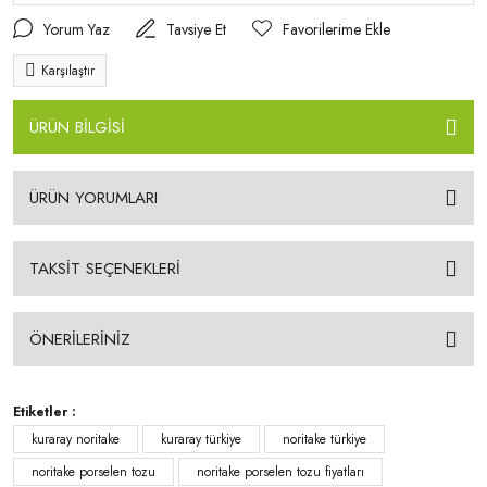
Yorum Yaz
Tavsiye Et
Karşılaştır
ÜRÜN BİLGİSİ
ÜRÜN YORUMLARI
TAKSİT SEÇENEKLERİ
ÖNERİLERİNİZ
Etiketler :
kuraray noritake
kuraray türkiye
noritake türkiye
noritake porselen tozu
noritake porselen tozu fiyatları