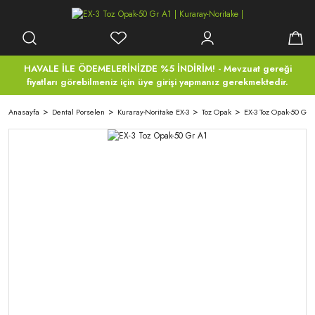
HAVALE İLE ÖDEMELERİNİZDE %5 İNDİRİM! - Mevzuat gereği
fiyatları görebilmeniz için üye girişi yapmanız gerekmektedir.
Anasayfa
Dental Porselen
Kuraray-Noritake EX-3
Toz Opak
EX-3 Toz Opak-50 Gr 