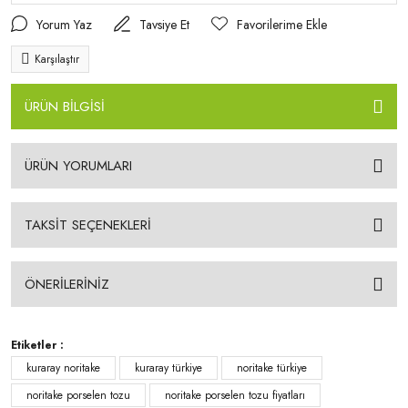
Yorum Yaz
Tavsiye Et
Karşılaştır
ÜRÜN BİLGİSİ
ÜRÜN YORUMLARI
TAKSİT SEÇENEKLERİ
ÖNERİLERİNİZ
Etiketler :
kuraray noritake
kuraray türkiye
noritake türkiye
noritake porselen tozu
noritake porselen tozu fiyatları