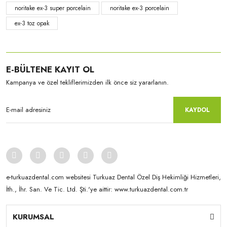
noritake ex-3 super porcelain
noritake ex-3 porcelain
ex-3 toz opak
E-BÜLTENE KAYIT OL
Kampanya ve özel tekliflerimizden ilk önce siz yararlanın.
KAYDOL
e-turkuazdental.com websitesi Turkuaz Dental Özel Diş Hekimliği Hizmetleri,
İth., İhr. San. Ve Tic. Ltd. Şti.'ye aittir: www.turkuazdental.com.tr
KURUMSAL