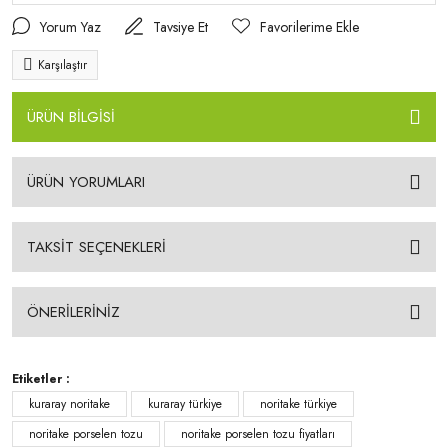
Yorum Yaz
Tavsiye Et
Karşılaştır
ÜRÜN BİLGİSİ
ÜRÜN YORUMLARI
TAKSİT SEÇENEKLERİ
ÖNERİLERİNİZ
Etiketler :
kuraray noritake
kuraray türkiye
noritake türkiye
noritake porselen tozu
noritake porselen tozu fiyatları