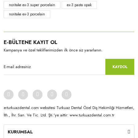
noritake ex-3 super porcelain
ex-3 pasta opak
noritake ex-3 porcelain
E-BÜLTENE KAYIT OL
Kampanya ve özel tekliflerimizden ilk önce siz yararlanın.
KAYDOL
e-turkuazdental.com websitesi Turkuaz Dental Özel Diş Hekimliği Hizmetleri,
İth., İhr. San. Ve Tic. Ltd. Şti.'ye aittir: www.turkuazdental.com.tr
KURUMSAL