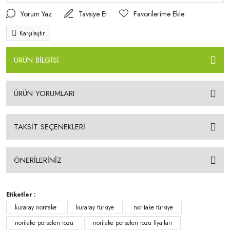
Yorum Yaz
Tavsiye Et
Karşılaştır
ÜRÜN BİLGİSİ
ÜRÜN YORUMLARI
TAKSİT SEÇENEKLERİ
ÖNERİLERİNİZ
Etiketler :
kuraray noritake
kuraray türkiye
noritake türkiye
noritake porselen tozu
noritake porselen tozu fiyatları