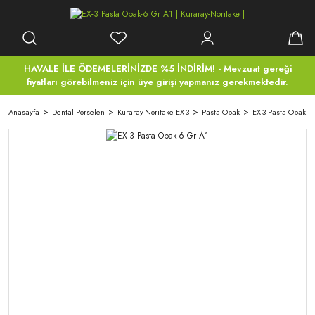
HAVALE İLE ÖDEMELERİNİZDE %5 İNDİRİM! - Mevzuat gereği
fiyatları görebilmeniz için üye girişi yapmanız gerekmektedir.
Anasayfa
Dental Porselen
Kuraray-Noritake EX-3
Pasta Opak
EX-3 Pasta Opak-6