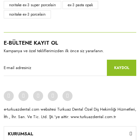
noritake ex-3 super porcelain
ex-3 pasta opak
noritake ex-3 porcelain
E-BÜLTENE KAYIT OL
Kampanya ve özel tekliflerimizden ilk önce siz yararlanın.
KAYDOL
e-turkuazdental.com websitesi Turkuaz Dental Özel Diş Hekimliği Hizmetleri,
İth., İhr. San. Ve Tic. Ltd. Şti.'ye aittir: www.turkuazdental.com.tr
KURUMSAL