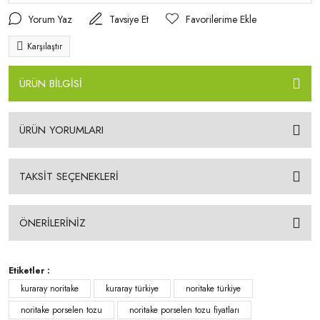
Yorum Yaz
Tavsiye Et
Karşılaştır
ÜRÜN BİLGİSİ
ÜRÜN YORUMLARI
TAKSİT SEÇENEKLERİ
ÖNERİLERİNİZ
Etiketler :
kuraray noritake
kuraray türkiye
noritake türkiye
noritake porselen tozu
noritake porselen tozu fiyatları