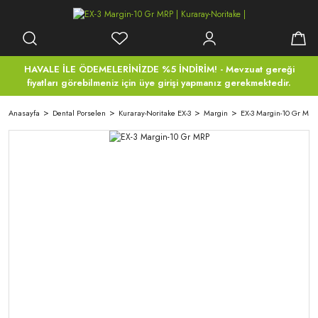
HAVALE İLE ÖDEMELERİNİZDE %5 İNDİRİM! - Mevzuat gereği
fiyatları görebilmeniz için üye girişi yapmanız gerekmektedir.
Anasayfa
Dental Porselen
Kuraray-Noritake EX-3
Margin
EX-3 Margin-10 Gr MRP