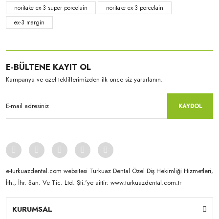
noritake ex-3 super porcelain
noritake ex-3 porcelain
ex-3 margin
E-BÜLTENE KAYIT OL
Kampanya ve özel tekliflerimizden ilk önce siz yararlanın.
KAYDOL
e-turkuazdental.com websitesi Turkuaz Dental Özel Diş Hekimliği Hizmetleri,
İth., İhr. San. Ve Tic. Ltd. Şti.'ye aittir: www.turkuazdental.com.tr
KURUMSAL