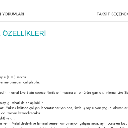
 YORUMLARI
TAKSİT SEÇENEK
 ÖZELLİKLERİ
ısı (CTE) sabittir.
lenme olmadan çalışılabilir.
mektedir. Internal Live Stain sadece Noritake firmasına ait bir ürün gamıdır. Internal Liv
ylığı rahatlıkla anlaşılabilir.
 Yüksek kalitede çalışan laboratuarlar yanında, fazla iş sayısı olan yoğun laboratuarl
 ciddi zaman kazandıracaktır.
ht) vardır.
ar verir. Metal destekli ve laminat veneer kombinasyon çalışmalarda, aynı porselen toz