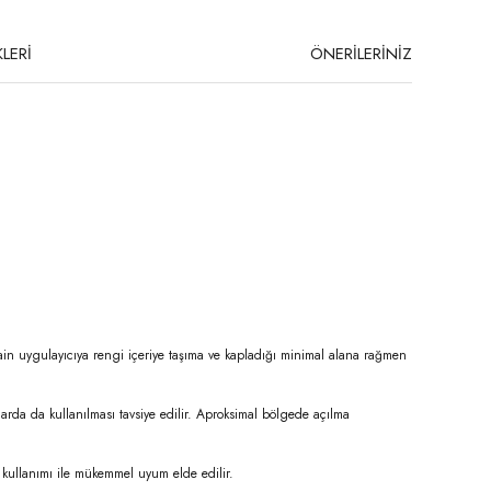
LERİ
ÖNERİLERİNİZ
e Stain uygulayıcıya rengi içeriye taşıma ve kapladığı minimal alana rağmen
arda da kullanılması tavsiye edilir. Aproksimal bölgede açılma
u kullanımı ile mükemmel uyum elde edilir.