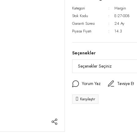
Kategori
Margin
Stok Kodu
E-27-008
Garanti Süresi
24 Ay
Piyasa Fiyatı
14.3
Seçenekler
Yorum Yaz
Tavsiye Et
Karşılaştır