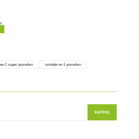
z..
niz.
 ex-3 super porcelain
noritake ex-3 porcelain
KAYDOL