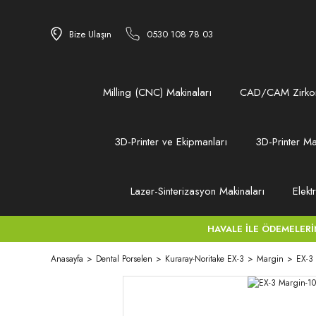
Bize Ulaşın
0530 108 78 03
Milling (CNC) Makinaları
CAD/CAM Zirkon
3D-Printer ve Ekipmanları
3D-Printer Ma
Lazer-Sinterizasyon Makinaları
Elekt
HAVALE İLE ÖDEMELERİNİZ
Anasayfa
Dental Porselen
Kuraray-Noritake EX-3
Margin
EX-3