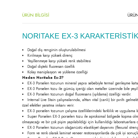
ÜRÜN BİLGİSİ
ÜRÜN
NORITAKE EX-3 KARAKTERİSTİK
Doğal diş renginin oluşturulabilmesi
Kırılmaya karşı yüksek direnç
Yeşillenmeye karşı yüksek renk stabilitesi
Doğal dişteki fluoresan özellik
Kolay maniplasyon ve yükleme özelliği
Neden Noritake Ex-3?
EX-3 Porselen tozunun mineral yapısı sebebiyle termal genleşme katsay
EX-3 Porselen tozu ile gümüş içeriği olan metaller üzerinde bile yeşil
EX-3 Porselen tozunun doğal fluoresans (ışıldama) özelliği vardır.
Internal Live Stain çalışmalarında, alttan vital (canlı) bir pırıltı gel
özel efektler yaratma imkanı verir.
EX-3 porselen tozunun çalışma özelliklerindeki farklılık ve uygulama kola
Super Porselen EX-3 porselen tozu ile aproksimal bölgede kopma olmaz.
olmayacağı ve bir çok pişim yapılabildiği için kullanıldığı laboratuarlara
EX-3 Porselen tozunun olağanüstü elastikiyet dayanımı (flexural streng
Form ve renk olarak laminat veneer restorasyonlarda da çok iyi sonuçl