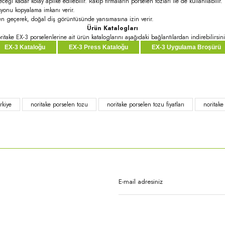
i kadar kolay aplike edilebilir. Rakip firmaların porselen tozları ile de kullanılabilir.
syonu kopyalama imkanı verir.
den geçerek, doğal diş görüntüsünde yansımasına izin verir.
Ürün Katalogları
ritake EX-3 porselenlerine ait ürün kataloglarını aşağıdaki bağlantılardan indirebilirsini
EX-3 Kataloğu
EX-3 Press Kataloğu
EX-3 Uygulama Broşürü
rda yetersiz gördüğünüz noktaları öneri formunu kullanarak tarafımıza iletebilirsi
rkiye
noritake porselen tozu
noritake porselen tozu fiyatları
noritake
Bu ürüne ilk yorumu siz yapın!
Yorum Yaz