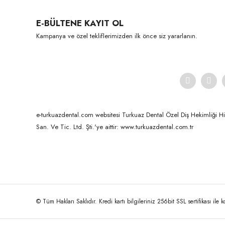
Ürün bilgilerinde hatalar bulunuyor.
Ürün fiyatı diğer sitelerden daha pahalı.
E-BÜLTENE KAYIT OL
Bu ürüne benzer farklı alternatifler olmalı.
Kampanya ve özel tekliflerimizden ilk önce siz yararlanın.
e-turkuazdental.com websitesi Turkuaz Dental Özel Diş Hekimliği Hizm
San. Ve Tic. Ltd. Şti.'ye aittir: www.turkuazdental.com.tr
© Tüm Hakları Saklıdır. Kredi kartı bilgileriniz 256bit SSL sertifikası ile 