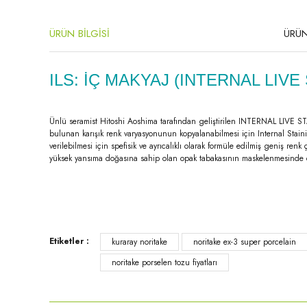
ÜRÜN BİLGİSİ
ÜRÜN
ILS: İÇ MAKYAJ (INTERNAL LIVE 
Ünlü seramist Hitoshi Aoshima tarafından geliştirilen INTERNAL LIVE STAIN
bulunan karışık renk varyasyonunun kopyalanabilmesi için Internal Staini
verilebilmesi için spefisik ve ayrıcalıklı olarak formüle edilmiş geniş r
yüksek yansıma doğasına sahip olan opak tabakasının maskelenmesinde de
Bu ürünün fiyat bilgisi, resim, ürün açıklamalarında ve diğer konula
Etiketler :
kuraray noritake
noritake ex-3 super porcelain
Görüş ve önerileriniz için teşekkür ederiz.
noritake porselen tozu fiyatları
Ürün resmi kalitesiz, bozuk veya görüntülenemiyor.
Ürün açıklamasında eksik bilgiler bulunuyor.