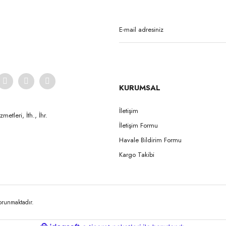
KURUMSAL
Gönder
İletişim
etleri, İth., İhr.
İletişim Formu
Havale Bildirim Formu
Kargo Takibi
korunmaktadır.