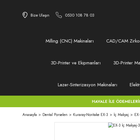
Bize Ulaşın
0530 108 78 03
Milling (CNC) Makinaları
CAD/CAM Zirkon
3D-Printer ve Ekipmanları
3D-Printer Ma
Lazer-Sinterizasyon Makinaları
Elekt
HAVALE İLE ÖDEMELERİNİZ
Anasayfa
Dental Porselen
Kuraray-Noritake EX-3
İç Makyaj
EX-