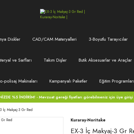
ya Diskler
CAD/CAM Materyalleri
3-Boyutlu Tarayıcılar
teryal ve Sarfları
Takım Dişler
Butik Aksesuarlar ve Araçlar
ro-polisaj Makinaları
Kampanyalı Paketler
Eğitim Programlar
DE %5 İNDİRİM! - Mevzuat gereği fiyatları görebilmeniz için üye girişi
3 İç Makyaj-3 Gr Red
Kuraray-Noritake
EX-3 İç Makyaj-3 Gr R