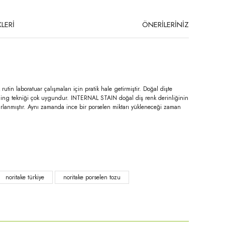
LERİ
ÖNERİLERİNİZ
tin laboratuar çalışmaları için pratik hale getirmiştir. Doğal dişte
taining tekniği çok uygundur. INTERNAL STAIN doğal diş renk derinliğinin
sarlanmıştır. Aynı zamanda ince bir porselen miktarı yükleneceği zaman
niz.
noritake türkiye
noritake porselen tozu