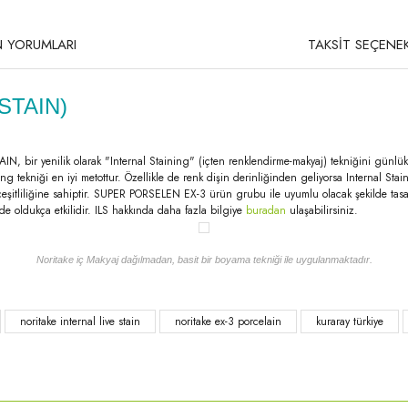
 YORUMLARI
TAKSİT SEÇENEK
STAIN)
, bir yenilik olarak "Internal Staining" (içten renklendirme-makyaj) tekniğini günlük ru
ng tekniği en iyi metottur. Özellikle de renk dişin derinliğinden geliyorsa Internal S
enk çeşitliliğine sahiptir. SUPER PORSELEN EX-3 ürün grubu ile uyumlu olacak şekilde ta
 oldukça etkilidir. ILS hakkında daha fazla bilgiye
buradan
ulaşabilirsiniz.
Noritake iç Makyaj dağılmadan, basit bir boyama tekniği ile uygulanmaktadır.
rda yetersiz gördüğünüz noktaları öneri formunu kullanarak tarafımıza iletebilirsi
noritake internal live stain
noritake ex-3 porcelain
kuraray türkiye
Bu ürüne ilk yorumu siz yapın!
Yorum Yaz