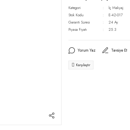
Kategori
İç Makyaj
Stok Kodu
E-42-017
Garanti Süresi
24 Ay
Piyasa Fiyatı
25.3
Yorum Yaz
Tavsiye Et
Karşılaştır