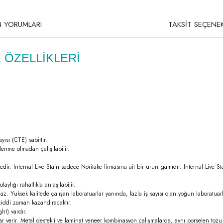
 YORUMLARI
TAKSİT SEÇENEK
 ÖZELLİKLERİ
ısı (CTE) sabittir.
lenme olmadan çalışılabilir.
mektedir. Internal Live Stain sadece Noritake firmasına ait bir ürün gamıdır. Internal Liv
ylığı rahatlıkla anlaşılabilir.
 Yüksek kalitede çalışan laboratuarlar yanında, fazla iş sayısı olan yoğun laboratuarl
 ciddi zaman kazandıracaktır.
ht) vardır.
ar verir. Metal destekli ve laminat veneer kombinasyon çalışmalarda, aynı porselen toz