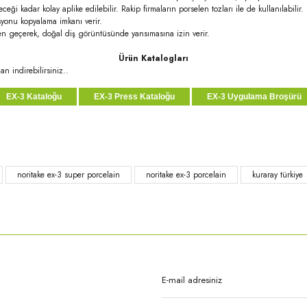
i kadar kolay aplike edilebilir. Rakip firmaların porselen tozları ile de kullanılabilir.
syonu kopyalama imkanı verir.
den geçerek, doğal diş görüntüsünde yansımasına izin verir.
Ürün Katalogları
n indirebilirsiniz..
EX-3 Kataloğu
EX-3 Press Kataloğu
EX-3 Uygulama Broşürü
rda yetersiz gördüğünüz noktaları öneri formunu kullanarak tarafımıza iletebilirsi
noritake ex-3 super porcelain
noritake ex-3 porcelain
kuraray türkiye
Bu ürüne ilk yorumu siz yapın!
Yorum Yaz