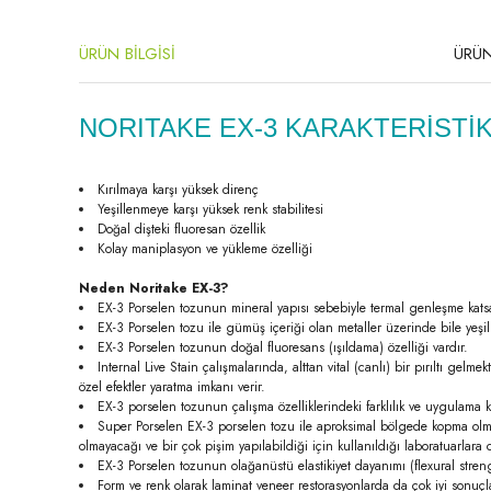
ÜRÜN BİLGİSİ
ÜRÜN
NORITAKE EX-3 KARAKTERİSTİK
Kırılmaya karşı yüksek direnç
Yeşillenmeye karşı yüksek renk stabilitesi
Doğal dişteki fluoresan özellik
Kolay maniplasyon ve yükleme özelliği
Neden Noritake EX-3?
EX-3 Porselen tozunun mineral yapısı sebebiyle termal genleşme katsay
EX-3 Porselen tozu ile gümüş içeriği olan metaller üzerinde bile yeşil
EX-3 Porselen tozunun doğal fluoresans (ışıldama) özelliği vardır.
Internal Live Stain çalışmalarında, alttan vital (canlı) bir pırıltı gel
özel efektler yaratma imkanı verir.
EX-3 porselen tozunun çalışma özelliklerindeki farklılık ve uygulama kola
Super Porselen EX-3 porselen tozu ile aproksimal bölgede kopma olmaz.
olmayacağı ve bir çok pişim yapılabildiği için kullanıldığı laboratuarlara
EX-3 Porselen tozunun olağanüstü elastikiyet dayanımı (flexural streng
Form ve renk olarak laminat veneer restorasyonlarda da çok iyi sonuçl