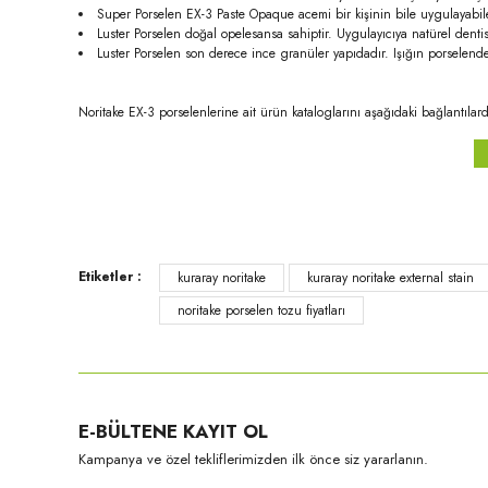
Super Porselen EX-3 Paste Opaque acemi bir kişinin bile uygulayabileceğ
Luster Porselen doğal opelesansa sahiptir. Uygulayıcıya natürel denti
Luster Porselen son derece ince granüler yapıdadır. Işığın porselen
Noritake EX-3 porselenlerine ait ürün kataloglarını aşağıdaki bağlantılarda
Bu ürünün fiyat bilgisi, resim, ürün açıklamalarında ve diğer konula
Etiketler :
kuraray noritake
kuraray noritake external stain
Görüş ve önerileriniz için teşekkür ederiz.
noritake porselen tozu fiyatları
Ürün resmi kalitesiz, bozuk veya görüntülenemiyor.
Ürün açıklamasında eksik bilgiler bulunuyor.
Ürün bilgilerinde hatalar bulunuyor.
Ürün fiyatı diğer sitelerden daha pahalı.
E-BÜLTENE KAYIT OL
Bu ürüne benzer farklı alternatifler olmalı.
Kampanya ve özel tekliflerimizden ilk önce siz yararlanın.