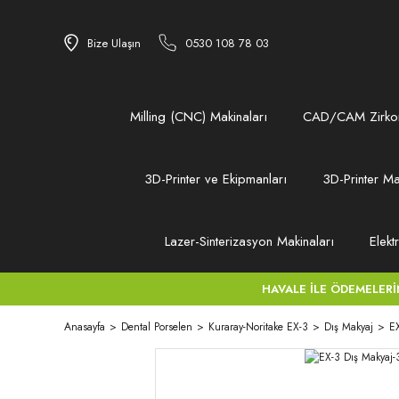
Bize Ulaşın
0530 108 78 03
Milling (CNC) Makinaları
CAD/CAM Zirkon
3D-Printer ve Ekipmanları
3D-Printer Ma
Lazer-Sinterizasyon Makinaları
Elekt
HAVALE İLE ÖDEMELERİNİZ
Anasayfa
Dental Porselen
Kuraray-Noritake EX-3
Dış Makyaj
E