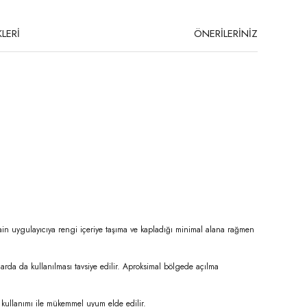
LERİ
ÖNERİLERİNİZ
e Stain uygulayıcıya rengi içeriye taşıma ve kapladığı minimal alana rağmen
arda da kullanılması tavsiye edilir. Aproksimal bölgede açılma
u kullanımı ile mükemmel uyum elde edilir.