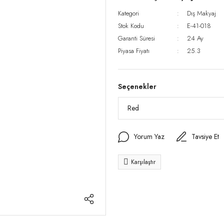
Kategori
Dış Makyaj
Stok Kodu
E-41-018
Garanti Süresi
24 Ay
Piyasa Fiyatı
25.3
Seçenekler
Yorum Yaz
Tavsiye Et
Karşılaştır