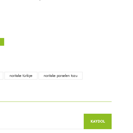
niz.
noritake türkiye
noritake porselen tozu
KAYDOL