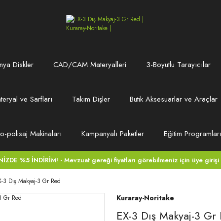
ya Diskler
CAD/CAM Materyalleri
3-Boyutlu Tarayıcılar
teryal ve Sarfları
Takım Dişler
Butik Aksesuarlar ve Araçlar
ro-polisaj Makinaları
Kampanyalı Paketler
Eğitim Programlar
DE %5 İNDİRİM! - Mevzuat gereği fiyatları görebilmeniz için üye girişi
X-3 Dış Makyaj-3 Gr Red
Kuraray-Noritake
EX-3 Dış Makyaj-3 Gr